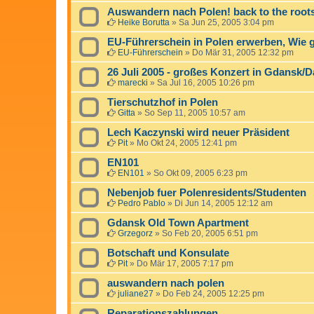
Auswandern nach Polen! back to the root
Heike Borutta
»
Sa Jun 25, 2005 3:04 pm
EU-Führerschein in Polen erwerben, Wie 
EU-Führerschein
»
Do Mär 31, 2005 12:32 pm
26 Juli 2005 - großes Konzert in Gdansk/D
marecki
»
Sa Jul 16, 2005 10:26 pm
Tierschutzhof in Polen
Gitta
»
So Sep 11, 2005 10:57 am
Lech Kaczynski wird neuer Präsident
Pit
»
Mo Okt 24, 2005 12:41 pm
EN101
EN101
»
So Okt 09, 2005 6:23 pm
Nebenjob fuer Polenresidents/Studenten
Pedro Pablo
»
Di Jun 14, 2005 12:12 am
Gdansk Old Town Apartment
Grzegorz
»
So Feb 20, 2005 6:51 pm
Botschaft und Konsulate
Pit
»
Do Mär 17, 2005 7:17 pm
auswandern nach polen
juliane27
»
Do Feb 24, 2005 12:25 pm
Reparationszahlungen