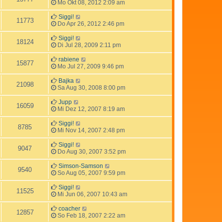
Mo Okt 08, 2012 2:09 am
Siggi!
11773
Do Apr 26, 2012 2:46 pm
Siggi!
18124
Di Jul 28, 2009 2:11 pm
rabiene
15877
Mo Jul 27, 2009 9:46 pm
Bajka
21098
Sa Aug 30, 2008 8:00 pm
Jupp
16059
Mi Dez 12, 2007 8:19 am
Siggi!
8785
Mi Nov 14, 2007 2:48 pm
Siggi!
9047
Do Aug 30, 2007 3:52 pm
Simson-Samson
9540
So Aug 05, 2007 9:59 pm
Siggi!
11525
Mi Jun 06, 2007 10:43 am
coacher
12857
So Feb 18, 2007 2:22 am