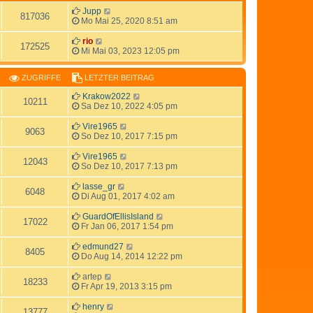
Jupp
817036
Mo Mai 25, 2020 8:51 am
rio
172525
Mi Mai 03, 2023 12:05 pm
ZUGRIFFE
LETZTER BEITRAG
Krakow2022
10211
Sa Dez 10, 2022 4:05 pm
Vire1965
9063
So Dez 10, 2017 7:15 pm
Vire1965
12043
So Dez 10, 2017 7:13 pm
lasse_gr
6048
Di Aug 01, 2017 4:02 am
GuardOfEllisIsland
17022
Fr Jan 06, 2017 1:54 pm
edmund27
8405
Do Aug 14, 2014 12:22 pm
artep
18233
Fr Apr 19, 2013 3:15 pm
henry
13777