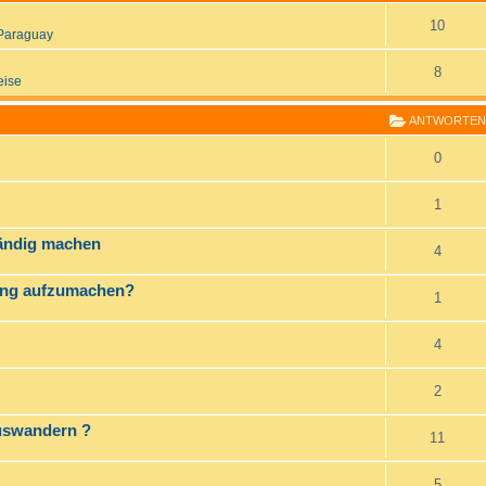
10
Paraguay
8
eise
ANTWORTEN
0
1
ändig machen
4
ssung aufzumachen?
1
4
2
Auswandern ?
11
5