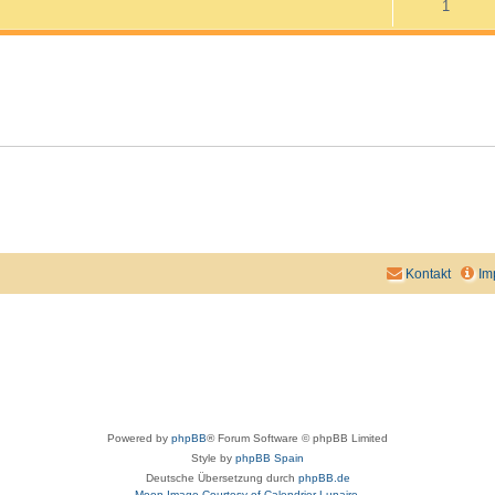
1
Kontakt
Im
Powered by
phpBB
® Forum Software © phpBB Limited
Style by
phpBB Spain
Deutsche Übersetzung durch
phpBB.de
Moon Image Courtesy of Calendrier Lunaire.