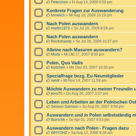
Peterchen
»
Fr Aug 14, 2009 6:59 pm
Konkrete Fragen zur Auswanderung
tomekch
»
Mi Aug 19, 2009 10:19 pm
Nach Polen auswandern
martin1976
»
So Jul 26, 2009 8:59 pm
Nach Polen auswandern
Rockshandy
»
So Jul 26, 2009 10:37 pm
Alleine nach Masuren auswandern?
Morty
»
Mi Okt 17, 2007 9:50 pm
Polen, Quo Vadis
kurtchen
»
Mo Dez 03, 2007 10:30 pm
Spezialfrage bezg. Eu-Neumitglieder
swidi
»
Mi Nov 14, 2007 11:59 am
Möchte Auswandern zu meiner Freundin 
jens75
»
Do Aug 30, 2007 3:07 pm
Leben und Arbeiten an der Polnischen Os
Simson-Samson
»
So Aug 05, 2007 9:59 pm
Auswandern und in Polen selbstständig 
tbarschk
»
So Apr 01, 2007 9:53 pm
Auswandern nach Polen - Fragen dazu
WHYOHZ
»
Sa Aug 12, 2006 9:26 am