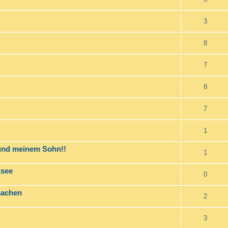
3
8
7
8
7
1
und meinem Sohn!!
1
tsee
0
machen
2
3