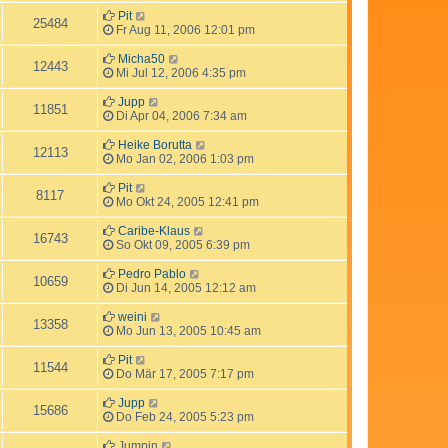
Pit
25484
Fr Aug 11, 2006 12:01 pm
Micha50
12443
Mi Jul 12, 2006 4:35 pm
Jupp
11851
Di Apr 04, 2006 7:34 am
Heike Borutta
12113
Mo Jan 02, 2006 1:03 pm
Pit
8117
Mo Okt 24, 2005 12:41 pm
Caribe-Klaus
16743
So Okt 09, 2005 6:39 pm
Pedro Pablo
10659
Di Jun 14, 2005 12:12 am
weini
13358
Mo Jun 13, 2005 10:45 am
Pit
11544
Do Mär 17, 2005 7:17 pm
Jupp
15686
Do Feb 24, 2005 5:23 pm
Jumpin