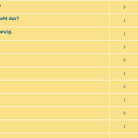
s
9
geht das?
1
anzig.
1
3
0
1
0
1
0
1