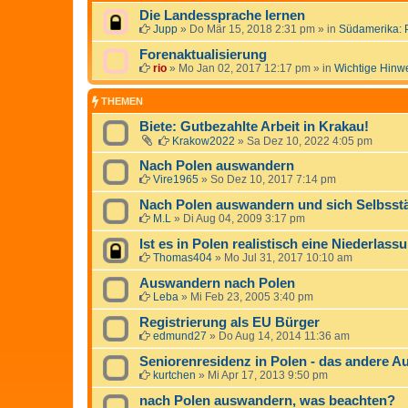
Die Landessprache lernen
Jupp
»
Do Mär 15, 2018 2:31 pm
» in
Südamerika: 
Forenaktualisierung
rio
»
Mo Jan 02, 2017 12:17 pm
» in
Wichtige Hinw
THEMEN
Biete: Gutbezahlte Arbeit in Krakau!
Krakow2022
»
Sa Dez 10, 2022 4:05 pm
Nach Polen auswandern
Vire1965
»
So Dez 10, 2017 7:14 pm
Nach Polen auswandern und sich Selbsst
M.L
»
Di Aug 04, 2009 3:17 pm
Ist es in Polen realistisch eine Niederla
Thomas404
»
Mo Jul 31, 2017 10:10 am
Auswandern nach Polen
Leba
»
Mi Feb 23, 2005 3:40 pm
Registrierung als EU Bürger
edmund27
»
Do Aug 14, 2014 11:36 am
Seniorenresidenz in Polen - das andere 
kurtchen
»
Mi Apr 17, 2013 9:50 pm
nach Polen auswandern, was beachten?