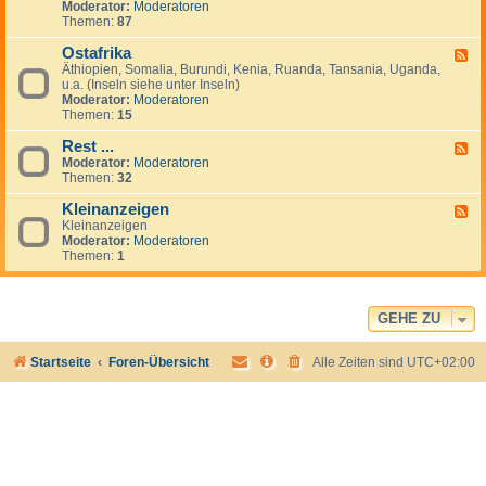
Moderator:
Moderatoren
-
Themen:
87
S
ü
Ostafrika
d
F
l
Äthiopien, Somalia, Burundi, Kenia, Ruanda, Tansania, Uganda,
e
i
u.a. (Inseln siehe unter Inseln)
e
c
Moderator:
Moderatoren
d
h
Themen:
15
-
e
O
s
Rest ...
s
F
A
t
Moderator:
Moderatoren
e
f
a
Themen:
32
e
r
f
d
i
r
Kleinanzeigen
-
F
k
i
R
Kleinanzeigen
e
a
k
e
Moderator:
Moderatoren
e
a
s
Themen:
1
d
t
-
.
K
.
l
.
e
GEHE ZU
i
n
Startseite
Foren-Übersicht
Alle Zeiten sind
UTC+02:00
a
n
z
e
i
g
e
n