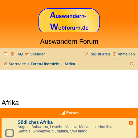
Auswandern Forum
FAQ
Spenden
Registrieren
Anmelden
S
Startseite
Foren-Übersicht
Afrika
u
c
h
e
Afrika
Forum
Südliches Afrika
F
Angola, Botswana, Lesotho, Malawi, Mosambik, Namibia,
e
Sambia, Simbabwe, Südafrika, Swasiland
e
d