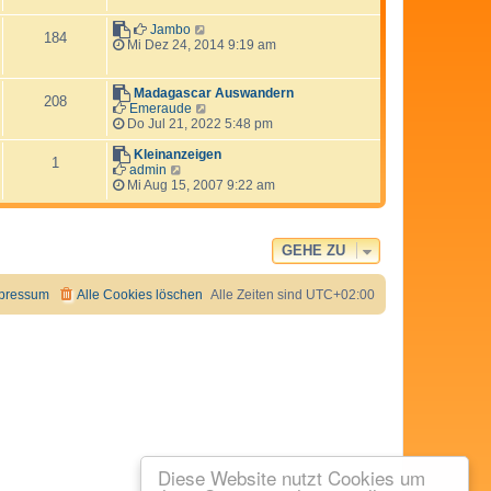
e
s
N
Jambo
184
t
e
Mi Dez 24, 2014 9:19 am
e
u
r
e
B
s
Madagascar Auswandern
208
e
t
N
Emeraude
i
e
e
Do Jul 21, 2022 5:48 pm
t
r
u
r
B
e
Kleinanzeigen
1
a
e
N
s
admin
g
i
e
t
Mi Aug 15, 2007 9:22 am
t
u
e
r
e
r
a
s
B
g
t
e
GEHE ZU
e
i
r
t
B
r
pressum
Alle Cookies löschen
Alle Zeiten sind
UTC+02:00
e
a
i
g
t
r
a
g
Diese Website nutzt Cookies um