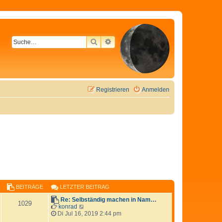
SUCHE
ERWEITERTE SUCHE
Registrieren
Anmelden
BEITRÄGE
LETZTER BEITRAG
Re: Selbständig machen in Nam…
1029
N
konrad
e
Di Jul 16, 2019 2:44 pm
u