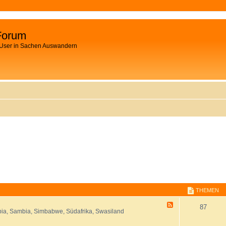
Forum
 User in Sachen Auswandern
THEMEN
F
87
ia, Sambia, Simbabwe, Südafrika, Swasiland
e
e
d