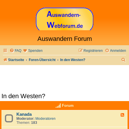
Auswandern Forum
FAQ
Spenden
Registrieren
Anmelden
S
Startseite
Foren-Übersicht
In den Westen?
u
c
h
e
In den Westen?
Forum
Kanada
F
Moderator:
Moderatoren
e
Themen:
183
e
d