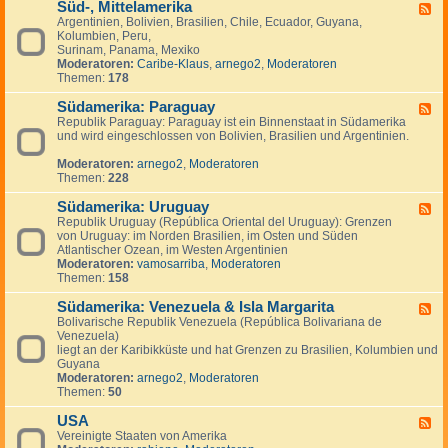
Süd-, Mittelamerika
-
F
K
Argentinien, Bolivien, Brasilien, Chile, Ecuador, Guyana,
e
a
Kolumbien, Peru,
e
n
Surinam, Panama, Mexiko
d
a
Moderatoren:
Caribe-Klaus
,
arnego2
,
Moderatoren
-
d
Themen:
178
S
a
ü
Südamerika: Paraguay
d
F
-
Republik Paraguay: Paraguay ist ein Binnenstaat in Südamerika
e
,
und wird eingeschlossen von Bolivien, Brasilien und Argentinien.
e
M
d
i
Moderatoren:
arnego2
,
Moderatoren
-
t
Themen:
228
S
t
ü
e
Südamerika: Uruguay
d
F
l
a
Republik Uruguay (República Oriental del Uruguay): Grenzen
e
a
m
von Uruguay: im Norden Brasilien, im Osten und Süden
e
m
e
Atlantischer Ozean, im Westen Argentinien
d
e
r
Moderatoren:
vamosarriba
,
Moderatoren
-
r
i
Themen:
158
S
i
k
ü
k
a
Südamerika: Venezuela & Isla Margarita
d
F
a
:
a
Bolivarische Republik Venezuela (República Bolivariana de
e
P
m
Venezuela)
e
a
e
liegt an der Karibikküste und hat Grenzen zu Brasilien, Kolumbien und
d
r
r
Guyana
-
a
i
Moderatoren:
arnego2
,
Moderatoren
S
g
k
Themen:
50
ü
u
a
d
a
:
USA
a
F
y
U
m
Vereinigte Staaten von Amerika
e
r