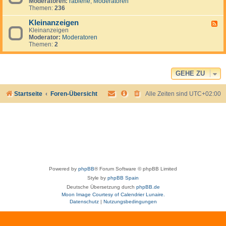
e
Moderatoren:
rabiene
,
Moderatoren
e
u
r
Themen:
236
d
g
i
-
u
k
Kleinanzeigen
U
F
a
a
S
Kleinanzeigen
e
y
:
A
Moderator:
Moderatoren
e
V
Themen:
2
d
e
-
n
K
e
l
z
e
GEHE ZU
u
i
e
n
l
Startseite
Foren-Übersicht
Alle Zeiten sind
UTC+02:00
a
a
n
&
z
I
e
s
i
l
g
a
e
M
n
a
r
g
Powered by
phpBB
® Forum Software © phpBB Limited
a
r
Style by
phpBB Spain
i
Deutsche Übersetzung durch
phpBB.de
t
Moon Image Courtesy of Calendrier Lunaire.
a
Datenschutz
|
Nutzungsbedingungen