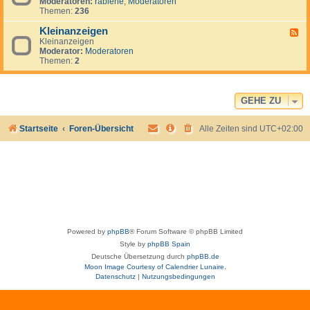
e
Moderatoren:
rabiene
,
Moderatoren
e
u
r
Themen:
236
d
g
i
-
u
k
Kleinanzeigen
U
F
a
a
S
Kleinanzeigen
e
y
:
A
Moderator:
Moderatoren
e
V
Themen:
2
d
e
-
n
K
e
l
z
e
GEHE ZU
u
i
e
n
l
Startseite
Foren-Übersicht
Alle Zeiten sind
UTC+02:00
a
a
n
&
z
I
e
s
i
l
g
a
e
M
n
a
r
g
Powered by
phpBB
® Forum Software © phpBB Limited
a
r
Style by
phpBB Spain
i
Deutsche Übersetzung durch
phpBB.de
t
Moon Image Courtesy of Calendrier Lunaire.
a
Datenschutz
|
Nutzungsbedingungen