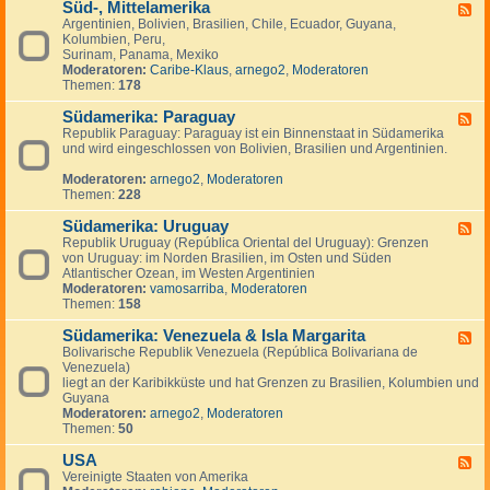
Süd-, Mittelamerika
-
F
K
Argentinien, Bolivien, Brasilien, Chile, Ecuador, Guyana,
e
a
Kolumbien, Peru,
e
n
Surinam, Panama, Mexiko
d
a
Moderatoren:
Caribe-Klaus
,
arnego2
,
Moderatoren
-
d
Themen:
178
S
a
ü
Südamerika: Paraguay
d
F
-
Republik Paraguay: Paraguay ist ein Binnenstaat in Südamerika
e
,
und wird eingeschlossen von Bolivien, Brasilien und Argentinien.
e
M
d
i
Moderatoren:
arnego2
,
Moderatoren
-
t
Themen:
228
S
t
ü
e
Südamerika: Uruguay
d
F
l
a
Republik Uruguay (República Oriental del Uruguay): Grenzen
e
a
m
von Uruguay: im Norden Brasilien, im Osten und Süden
e
m
e
Atlantischer Ozean, im Westen Argentinien
d
e
r
Moderatoren:
vamosarriba
,
Moderatoren
-
r
i
Themen:
158
S
i
k
ü
k
a
Südamerika: Venezuela & Isla Margarita
d
F
a
:
a
Bolivarische Republik Venezuela (República Bolivariana de
e
P
m
Venezuela)
e
a
e
liegt an der Karibikküste und hat Grenzen zu Brasilien, Kolumbien und
d
r
r
Guyana
-
a
i
Moderatoren:
arnego2
,
Moderatoren
S
g
k
Themen:
50
ü
u
a
d
a
:
USA
a
F
y
U
m
Vereinigte Staaten von Amerika
e
r