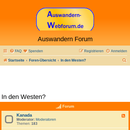
Auswandern Forum
FAQ
Spenden
Registrieren
Anmelden
S
Startseite
Foren-Übersicht
In den Westen?
u
c
h
e
In den Westen?
Forum
Kanada
F
Moderator:
Moderatoren
e
Themen:
183
e
d