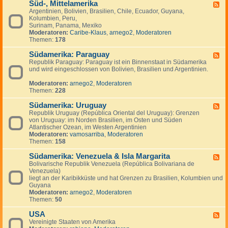
Süd-, Mittelamerika
-
F
K
Argentinien, Bolivien, Brasilien, Chile, Ecuador, Guyana,
e
a
Kolumbien, Peru,
e
n
Surinam, Panama, Mexiko
d
a
Moderatoren:
Caribe-Klaus
,
arnego2
,
Moderatoren
-
d
Themen:
178
S
a
ü
Südamerika: Paraguay
d
F
-
Republik Paraguay: Paraguay ist ein Binnenstaat in Südamerika
e
,
und wird eingeschlossen von Bolivien, Brasilien und Argentinien.
e
M
d
i
Moderatoren:
arnego2
,
Moderatoren
-
t
Themen:
228
S
t
ü
e
Südamerika: Uruguay
d
F
l
a
Republik Uruguay (República Oriental del Uruguay): Grenzen
e
a
m
von Uruguay: im Norden Brasilien, im Osten und Süden
e
m
e
Atlantischer Ozean, im Westen Argentinien
d
e
r
Moderatoren:
vamosarriba
,
Moderatoren
-
r
i
Themen:
158
S
i
k
ü
k
a
Südamerika: Venezuela & Isla Margarita
d
F
a
:
a
Bolivarische Republik Venezuela (República Bolivariana de
e
P
m
Venezuela)
e
a
e
liegt an der Karibikküste und hat Grenzen zu Brasilien, Kolumbien und
d
r
r
Guyana
-
a
i
Moderatoren:
arnego2
,
Moderatoren
S
g
k
Themen:
50
ü
u
a
d
a
:
USA
a
F
y
U
m
Vereinigte Staaten von Amerika
e
r