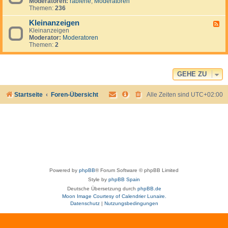
e
Moderatoren:
rabiene
,
Moderatoren
e
u
r
Themen:
236
d
g
i
-
u
k
Kleinanzeigen
U
F
a
a
S
Kleinanzeigen
e
y
:
A
Moderator:
Moderatoren
e
V
Themen:
2
d
e
-
n
K
e
l
z
e
GEHE ZU
u
i
e
n
l
Startseite
Foren-Übersicht
Alle Zeiten sind
UTC+02:00
a
a
n
&
z
I
e
s
i
l
g
a
e
M
n
a
r
g
Powered by
phpBB
® Forum Software © phpBB Limited
a
r
Style by
phpBB Spain
i
Deutsche Übersetzung durch
phpBB.de
t
Moon Image Courtesy of Calendrier Lunaire.
a
Datenschutz
|
Nutzungsbedingungen