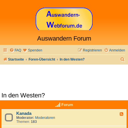
Auswandern Forum
FAQ
Spenden
Registrieren
Anmelden
S
Startseite
Foren-Übersicht
In den Westen?
u
c
h
e
In den Westen?
Forum
Kanada
F
Moderator:
Moderatoren
e
Themen:
183
e
d