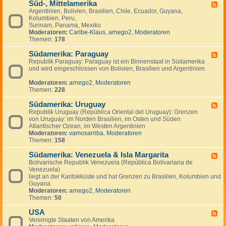
Süd-, Mittelamerika
-
F
K
Argentinien, Bolivien, Brasilien, Chile, Ecuador, Guyana,
e
a
Kolumbien, Peru,
e
n
Surinam, Panama, Mexiko
d
a
Moderatoren:
Caribe-Klaus
,
arnego2
,
Moderatoren
-
d
Themen:
178
S
a
ü
Südamerika: Paraguay
d
F
-
Republik Paraguay: Paraguay ist ein Binnenstaat in Südamerika
e
,
und wird eingeschlossen von Bolivien, Brasilien und Argentinien.
e
M
d
i
Moderatoren:
arnego2
,
Moderatoren
-
t
Themen:
228
S
t
ü
e
Südamerika: Uruguay
d
F
l
a
Republik Uruguay (República Oriental del Uruguay): Grenzen
e
a
m
von Uruguay: im Norden Brasilien, im Osten und Süden
e
m
e
Atlantischer Ozean, im Westen Argentinien
d
e
r
Moderatoren:
vamosarriba
,
Moderatoren
-
r
i
Themen:
158
S
i
k
ü
k
a
Südamerika: Venezuela & Isla Margarita
d
F
a
:
a
Bolivarische Republik Venezuela (República Bolivariana de
e
P
m
Venezuela)
e
a
e
liegt an der Karibikküste und hat Grenzen zu Brasilien, Kolumbien und
d
r
r
Guyana
-
a
i
Moderatoren:
arnego2
,
Moderatoren
S
g
k
Themen:
50
ü
u
a
d
a
:
USA
a
F
y
U
m
Vereinigte Staaten von Amerika
e
r