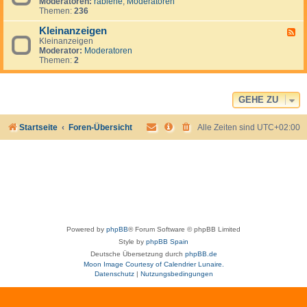
e
Moderatoren:
rabiene
,
Moderatoren
e
u
r
Themen:
236
d
g
i
-
u
k
Kleinanzeigen
U
F
a
a
S
Kleinanzeigen
e
y
:
A
Moderator:
Moderatoren
e
V
Themen:
2
d
e
-
n
K
e
l
z
e
GEHE ZU
u
i
e
n
l
Startseite
Foren-Übersicht
Alle Zeiten sind
UTC+02:00
a
a
n
&
z
I
e
s
i
l
g
a
e
M
n
a
r
g
Powered by
phpBB
® Forum Software © phpBB Limited
a
r
Style by
phpBB Spain
i
Deutsche Übersetzung durch
phpBB.de
t
Moon Image Courtesy of Calendrier Lunaire.
a
Datenschutz
|
Nutzungsbedingungen