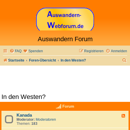
Auswandern Forum
FAQ
Spenden
Registrieren
Anmelden
S
Startseite
Foren-Übersicht
In den Westen?
u
c
h
e
In den Westen?
Forum
Kanada
F
Moderator:
Moderatoren
e
Themen:
183
e
d