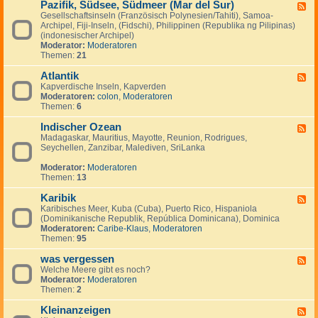
Pazifik, Südsee, Südmeer (Mar del Sur)
-
F
M
Gesellschaftsinseln (Französisch Polynesien/Tahiti), Samoa-
e
i
Archipel, Fiji-Inseln, (Fidschi), Philippinen (Republika ng Pilipinas)
e
t
(indonesischer Archipel)
d
t
Moderator:
Moderatoren
-
e
Themen:
21
P
l
a
m
Atlantik
z
F
e
i
Kapverdische Inseln, Kapverden
e
e
f
Moderatoren:
colon
,
Moderatoren
e
r
i
Themen:
6
d
k
-
,
Indischer Ozean
A
F
S
t
Madagaskar, Mauritius, Mayotte, Reunion, Rodrigues,
e
ü
l
Seychellen, Zanzibar, Malediven, SriLanka
e
d
a
d
s
n
Moderator:
Moderatoren
-
e
t
Themen:
13
I
e
i
n
,
k
Karibik
d
F
S
i
Karibisches Meer, Kuba (Cuba), Puerto Rico, Hispaniola
e
ü
s
(Dominikanische Republik, República Dominicana), Dominica
e
d
c
Moderatoren:
Caribe-Klaus
,
Moderatoren
d
m
h
Themen:
95
-
e
e
K
e
r
was vergessen
a
F
r
O
r
Welche Meere gibt es noch?
e
(
z
i
Moderator:
Moderatoren
e
M
e
b
Themen:
2
d
a
a
i
-
r
n
k
Kleinanzeigen
w
F
d