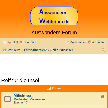
Auswandern Forum
FAQ
Spenden
Registrieren
Anmelden
S
Startseite
Foren-Übersicht
Reif für die Insel
u
c
h
e
Reif für die Insel
Forum
Mittelmeer
F
Moderator:
Moderatoren
e
Themen:
7
e
d