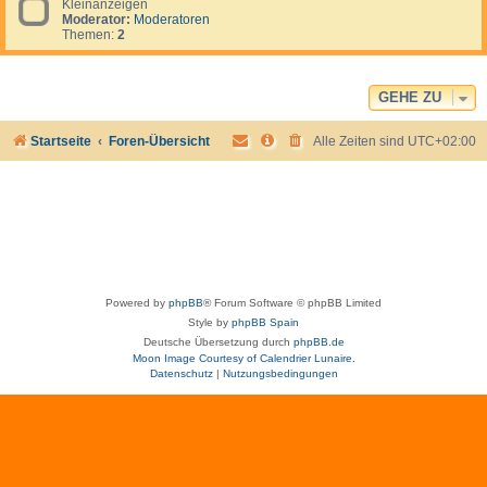
a
Kleinanzeigen
e
e
s
Moderator:
Moderatoren
e
l
v
Themen:
2
d
S
e
-
u
r
K
r
g
l
)
e
e
GEHE ZU
s
i
s
n
e
Startseite
Foren-Übersicht
Alle Zeiten sind
UTC+02:00
a
n
n
z
e
i
g
e
n
Powered by
phpBB
® Forum Software © phpBB Limited
Style by
phpBB Spain
Deutsche Übersetzung durch
phpBB.de
Moon Image Courtesy of Calendrier Lunaire.
Datenschutz
|
Nutzungsbedingungen