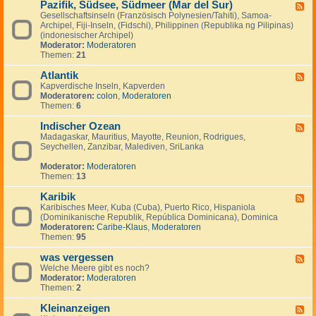
Pazifik, Südsee, Südmeer (Mar del Sur)
-
F
M
Gesellschaftsinseln (Französisch Polynesien/Tahiti), Samoa-
e
i
Archipel, Fiji-Inseln, (Fidschi), Philippinen (Republika ng Pilipinas)
e
t
(indonesischer Archipel)
d
t
Moderator:
Moderatoren
-
e
Themen:
21
P
l
a
m
Atlantik
z
F
e
i
Kapverdische Inseln, Kapverden
e
e
f
Moderatoren:
colon
,
Moderatoren
e
r
i
Themen:
6
d
k
-
,
Indischer Ozean
A
F
S
t
Madagaskar, Mauritius, Mayotte, Reunion, Rodrigues,
e
ü
l
Seychellen, Zanzibar, Malediven, SriLanka
e
d
a
d
s
n
Moderator:
Moderatoren
-
e
t
Themen:
13
I
e
i
n
,
k
Karibik
d
F
S
i
Karibisches Meer, Kuba (Cuba), Puerto Rico, Hispaniola
e
ü
s
(Dominikanische Republik, República Dominicana), Dominica
e
d
c
Moderatoren:
Caribe-Klaus
,
Moderatoren
d
m
h
Themen:
95
-
e
e
K
e
r
was vergessen
a
F
r
O
r
Welche Meere gibt es noch?
e
(
z
i
Moderator:
Moderatoren
e
M
e
b
Themen:
2
d
a
a
i
-
r
n
k
Kleinanzeigen
w
F
d