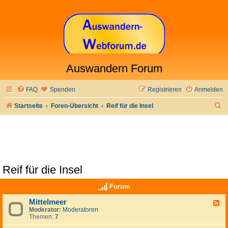
Auswandern Forum
FAQ
Spenden
Registrieren
Anmelden
S
Startseite
Foren-Übersicht
Reif für die Insel
u
c
h
e
Reif für die Insel
Forum
Mittelmeer
F
Moderator:
Moderatoren
e
Themen:
7
e
d