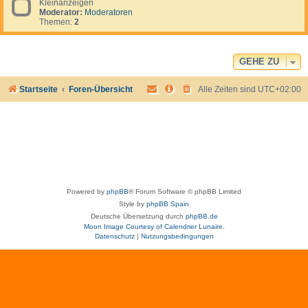
a
Kleinanzeigen
e
e
s
Moderator:
Moderatoren
e
l
v
Themen:
2
d
S
e
-
u
r
K
r
g
l
)
e
e
GEHE ZU
s
i
s
n
e
Startseite
Foren-Übersicht
Alle Zeiten sind
UTC+02:00
a
n
n
z
e
i
g
e
n
Powered by
phpBB
® Forum Software © phpBB Limited
Style by
phpBB Spain
Deutsche Übersetzung durch
phpBB.de
Moon Image Courtesy of Calendrier Lunaire.
Datenschutz
|
Nutzungsbedingungen