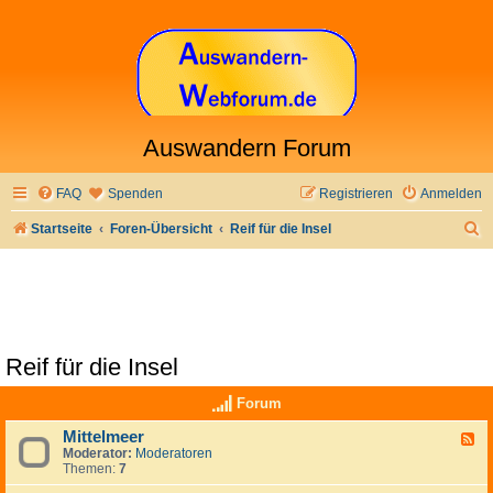
Auswandern Forum
FAQ
Spenden
Registrieren
Anmelden
S
Startseite
Foren-Übersicht
Reif für die Insel
u
c
h
e
Reif für die Insel
Forum
Mittelmeer
F
Moderator:
Moderatoren
e
Themen:
7
e
d