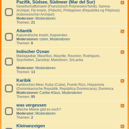
Pazifik, Südsee, Südmeer (Mar del Sur)
-
F
M
Gesellschaftsinseln (Französisch Polynesien/Tahiti), Samoa-
e
i
Archipel, Fiji-Inseln, (Fidschi), Philippinen (Republika ng Pilipinas)
e
t
(indonesischer Archipel)
d
t
Moderator:
Moderatoren
-
e
Themen:
21
P
l
a
m
Atlantik
z
F
e
i
Kapverdische Inseln, Kapverden
e
e
f
Moderatoren:
colon
,
Moderatoren
e
r
i
Themen:
6
d
k
-
,
Indischer Ozean
A
F
S
t
Madagaskar, Mauritius, Mayotte, Reunion, Rodrigues,
e
ü
l
Seychellen, Zanzibar, Malediven, SriLanka
e
d
a
d
s
n
Moderator:
Moderatoren
-
e
t
Themen:
13
I
e
i
n
,
k
Karibik
d
F
S
i
Karibisches Meer, Kuba (Cuba), Puerto Rico, Hispaniola
e
ü
s
(Dominikanische Republik, República Dominicana), Dominica
e
d
c
Moderatoren:
Caribe-Klaus
,
Moderatoren
d
m
h
Themen:
95
-
e
e
K
e
r
was vergessen
a
F
r
O
r
Welche Meere gibt es noch?
e
(
z
i
Moderator:
Moderatoren
e
M
e
b
Themen:
2
d
a
a
i
-
r
n
k
Kleinanzeigen
w
F
d