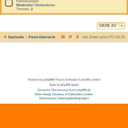
a
Kleinanzeigen
e
e
s
Moderator:
Moderatoren
e
l
v
Themen:
2
d
S
e
-
u
r
K
r
g
l
)
e
e
GEHE ZU
s
i
s
n
e
Startseite
Foren-Übersicht
Alle Zeiten sind
UTC+02:00
a
n
n
z
e
i
g
e
n
Powered by
phpBB
® Forum Software © phpBB Limited
Style by
phpBB Spain
Deutsche Übersetzung durch
phpBB.de
Moon Image Courtesy of Calendrier Lunaire.
Datenschutz
|
Nutzungsbedingungen