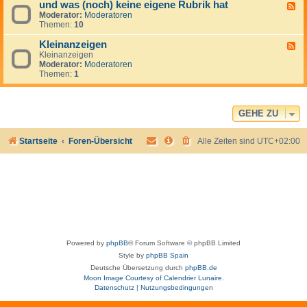
und was (noch) keine eigene Rubrik hat
-
F
A
Moderator:
Moderatoren
e
u
Themen:
10
e
s
d
t
Kleinanzeigen
-
F
r
u
Kleinanzeigen
e
a
n
Moderator:
Moderatoren
e
l
d
Themen:
1
d
i
w
-
e
a
K
n
s
l
,
(
e
GEHE ZU
N
n
i
e
o
n
u
c
Startseite
Foren-Übersicht
Alle Zeiten sind
UTC+02:00
a
s
h
n
e
)
z
e
k
e
l
e
i
a
i
g
n
n
e
d
e
n
e
i
g
Powered by
phpBB
® Forum Software © phpBB Limited
e
n
Style by
phpBB Spain
e
Deutsche Übersetzung durch
phpBB.de
R
Moon Image Courtesy of Calendrier Lunaire.
u
Datenschutz
|
Nutzungsbedingungen
b
r