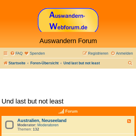
Auswandern Forum
FAQ
Spenden
Registrieren
Anmelden
S
Startseite
Foren-Übersicht
Und last but not least
u
c
h
e
Und last but not least
Forum
Australien, Neuseeland
F
Moderator:
Moderatoren
e
Themen:
132
e
d