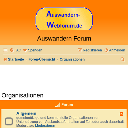
Auswandern Forum
FAQ
Spenden
Registrieren
Anmelden
S
Startseite
Foren-Übersicht
Organisationen
u
c
h
e
Organisationen
Forum
Allgemein
F
gemeinnützige und kommerzielle Organisationen zur
e
Unterstützung von Auslandsaufenthalten auf Zeit oder auch dauerhaft.
e
Moderator:
Moderatoren
d