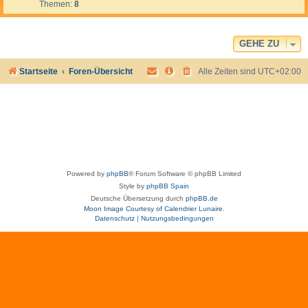
Themen:
8
-
A
l
l
g
GEHE ZU
e
m
Startseite
Foren-Übersicht
Alle Zeiten sind
UTC+02:00
e
i
n
Powered by
phpBB
® Forum Software © phpBB Limited
Style by
phpBB Spain
Deutsche Übersetzung durch
phpBB.de
Moon Image Courtesy of Calendrier Lunaire.
Datenschutz
|
Nutzungsbedingungen