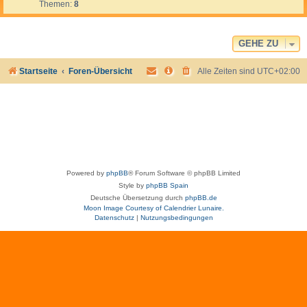
Themen:
8
-
A
l
l
g
GEHE ZU
e
m
Startseite
Foren-Übersicht
Alle Zeiten sind
UTC+02:00
e
i
n
Powered by
phpBB
® Forum Software © phpBB Limited
Style by
phpBB Spain
Deutsche Übersetzung durch
phpBB.de
Moon Image Courtesy of Calendrier Lunaire.
Datenschutz
|
Nutzungsbedingungen