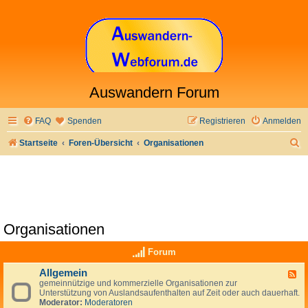
Auswandern Forum
FAQ
Spenden
Registrieren
Anmelden
S
Startseite
Foren-Übersicht
Organisationen
u
c
h
e
Organisationen
Forum
Allgemein
F
gemeinnützige und kommerzielle Organisationen zur
e
Unterstützung von Auslandsaufenthalten auf Zeit oder auch dauerhaft.
e
Moderator:
Moderatoren
d