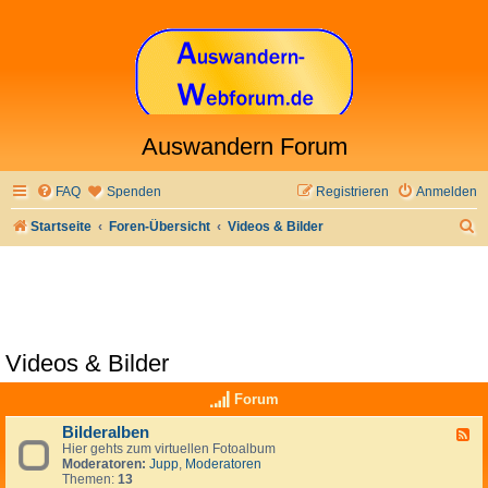
Auswandern Forum
FAQ
Spenden
Registrieren
Anmelden
S
Startseite
Foren-Übersicht
Videos & Bilder
u
c
h
e
Videos & Bilder
Forum
Bilderalben
F
Hier gehts zum virtuellen Fotoalbum
e
Moderatoren:
Jupp
,
Moderatoren
e
Themen:
13
d