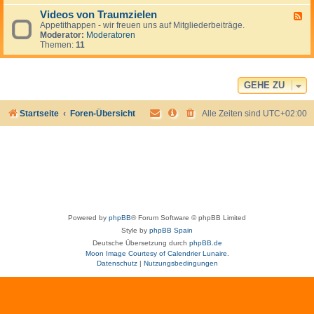
-
Videos von Traumzielen
B
F
i
Appetithappen - wir freuen uns auf Mitgliederbeiträge.
e
l
Moderator:
Moderatoren
e
d
Themen:
11
d
e
-
r
V
a
i
l
d
GEHE ZU
b
e
e
o
n
Startseite
Foren-Übersicht
Alle Zeiten sind
UTC+02:00
s
v
o
n
T
r
a
u
m
z
i
Powered by
phpBB
® Forum Software © phpBB Limited
e
Style by
phpBB Spain
l
e
Deutsche Übersetzung durch
phpBB.de
n
Moon Image Courtesy of Calendrier Lunaire.
Datenschutz
|
Nutzungsbedingungen