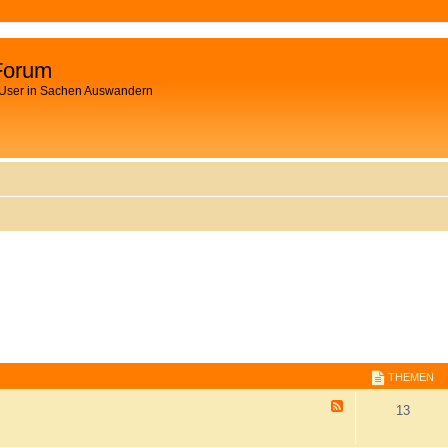
Forum
 User in Sachen Auswandern
THEMEN
F
13
e
e
d