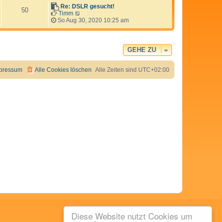
s
Re: DSLR gesucht!
50
t
N
Timm
e
e
So Aug 30, 2020 10:25 am
r
u
B
e
e
s
i
t
GEHE ZU
t
e
r
r
a
B
pressum
Alle Cookies löschen
Alle Zeiten sind
UTC+02:00
g
e
i
t
r
a
g
Diese Website nutzt Cookies um