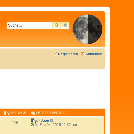
SUCHE
ERWEITERTE SUCHE
Registrieren
Anmelden
BEITRÄGE
LETZTER BEITRAG
N
Jupp
116
e
Mi Feb 04, 2015 11:32 am
u
e