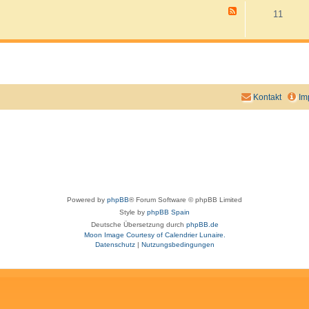
-
F
11
B
e
i
e
l
d
d
-
e
V
r
i
a
d
l
e
b
o
Kontakt
Im
e
s
n
v
o
n
T
r
a
u
m
z
Powered by
phpBB
® Forum Software © phpBB Limited
i
Style by
phpBB Spain
e
l
Deutsche Übersetzung durch
phpBB.de
e
Moon Image Courtesy of Calendrier Lunaire.
n
Datenschutz
|
Nutzungsbedingungen