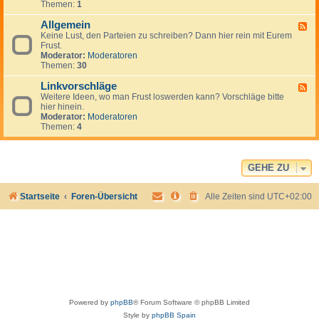
Themen:
1
-
P
Allgemein
a
F
r
Keine Lust, den Parteien zu schreiben? Dann hier rein mit Eurem
e
t
Frust.
e
e
Moderator:
Moderatoren
d
i
Themen:
30
-
e
A
n
Linkvorschläge
l
F
-
l
Weitere Ideen, wo man Frust loswerden kann? Vorschläge bitte
e
L
g
hier hinein.
e
i
e
Moderator:
Moderatoren
d
n
m
Themen:
4
-
k
e
L
s
i
i
n
n
k
GEHE ZU
v
o
Startseite
Foren-Übersicht
Alle Zeiten sind
UTC+02:00
r
s
c
h
l
ä
g
e
Powered by
phpBB
® Forum Software © phpBB Limited
Style by
phpBB Spain