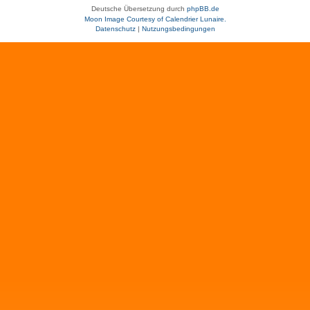
Deutsche Übersetzung durch
phpBB.de
Moon Image Courtesy of Calendrier Lunaire.
Datenschutz
|
Nutzungsbedingungen