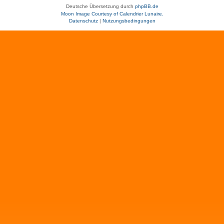
Deutsche Übersetzung durch
phpBB.de
Moon Image Courtesy of Calendrier Lunaire.
Datenschutz
|
Nutzungsbedingungen