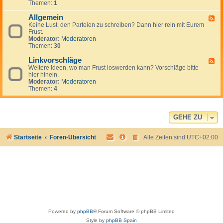
Themen:
1
-
P
Allgemein
a
F
r
Keine Lust, den Parteien zu schreiben? Dann hier rein mit Eurem
e
t
Frust.
e
e
Moderator:
Moderatoren
d
i
Themen:
30
-
e
A
n
Linkvorschläge
l
F
-
l
Weitere Ideen, wo man Frust loswerden kann? Vorschläge bitte
e
L
g
hier hinein.
e
i
e
Moderator:
Moderatoren
d
n
m
Themen:
4
-
k
e
L
s
i
i
n
n
k
GEHE ZU
v
o
Startseite
Foren-Übersicht
Alle Zeiten sind
UTC+02:00
r
s
c
h
l
ä
g
e
Powered by
phpBB
® Forum Software © phpBB Limited
Style by
phpBB Spain