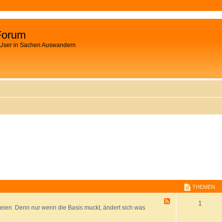
Forum
 User in Sachen Auswandern
THEMEN
F
1
teien. Denn nur wenn die Basis muckt, ändert sich was
e
e
d