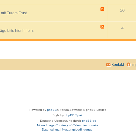
-
P
F
30
a
 mit Eurem Frust.
e
r
e
t
d
e
-
F
4
i
A
e bitte hier hinein.
e
e
l
e
n
l
d
-
g
-
L
e
L
i
m
i
n
e
n
k
i
k
s
n
v
Kontakt
Im
o
r
s
c
h
l
ä
g
e
Powered by
phpBB
® Forum Software © phpBB Limited
Style by
phpBB Spain
Deutsche Übersetzung durch
phpBB.de
Moon Image Courtesy of Calendrier Lunaire.
Datenschutz
|
Nutzungsbedingungen