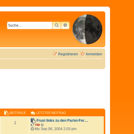
SUCHE
ERWEITERTE SUCHE
Registrieren
Anmelden
BEITRÄGE
LETZTER BEITRAG
Frust links zu den Partei-For…
1
N
rio
e
Mo Sep 06, 2004 2:03 pm
u