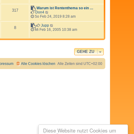
e
s
Warum ist Rententhema so ein …
317
t
N
Don4
e
e
So Feb 24, 2019 8:28 am
r
u
B
e
N
Jupp
8
e
s
e
Mi Feb 16, 2005 10:38 am
i
t
u
t
e
e
r
r
s
a
B
t
g
e
e
GEHE ZU
i
r
t
B
r
e
pressum
Alle Cookies löschen
Alle Zeiten sind
UTC+02:00
a
i
g
t
r
a
g
Diese Website nutzt Cookies um