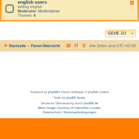
english users
-
F
h
writing english
e
a
Moderator:
Moderatoren
e
b
Themen:
4
d
l
-
a
e
m
n
o
g
GEHE ZU
s
l
e
i
s
Startseite
Foren-Übersicht
Alle Zeiten sind
UTC+02:00
s
p
h
a
u
ñ
s
o
e
l
r
-
s
t
a
l
k
Powered by
phpBB
® Forum Software © phpBB Limited
i
n
Style by
phpBB Spain
g
Deutsche Übersetzung durch
phpBB.de
s
Moon Image Courtesy of Calendrier Lunaire.
p
Datenschutz
|
Nutzungsbedingungen
a
n
i
s
h