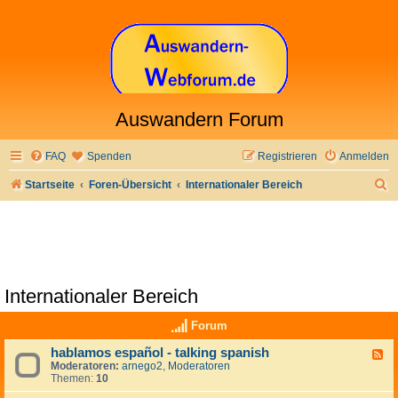
Auswandern Forum
FAQ
Spenden
Registrieren
Anmelden
S
Startseite
Foren-Übersicht
Internationaler Bereich
u
c
h
e
Internationaler Bereich
Forum
hablamos español - talking spanish
F
Moderatoren:
arnego2
,
Moderatoren
e
Themen:
10
e
d