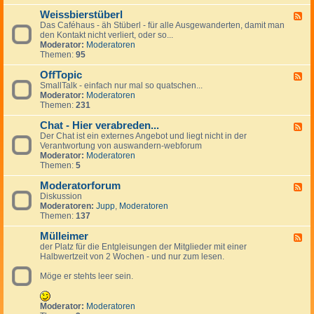
-
Weissbierstüberl
K
F
l
Das Caféhaus - äh Stüberl - für alle Ausgewanderten, damit man
e
e
den Kontakt nicht verliert, oder so...
e
i
Moderator:
Moderatoren
d
n
Themen:
95
-
a
W
n
OffTopic
e
F
z
i
SmallTalk - einfach nur mal so quatschen...
e
e
s
Moderator:
Moderatoren
e
i
s
Themen:
231
d
g
b
-
e
i
Chat - Hier verabreden...
O
F
n
e
f
Der Chat ist ein externes Angebot und liegt nicht in der
e
r
f
Verantwortung von auswandern-webforum
e
s
T
Moderator:
Moderatoren
d
t
o
Themen:
5
-
ü
p
C
b
i
Moderatorforum
h
F
e
c
a
Diskussion
e
r
t
Moderatoren:
Jupp
,
Moderatoren
e
l
-
Themen:
137
d
H
-
i
Mülleimer
M
F
e
o
der Platz für die Entgleisungen der Mitglieder mit einer
e
r
d
Halbwertzeit von 2 Wochen - und nur zum lesen.
e
v
e
d
e
r
Möge er stehts leer sein.
-
r
a
M
a
t
ü
b
o
l
Moderator:
Moderatoren
r