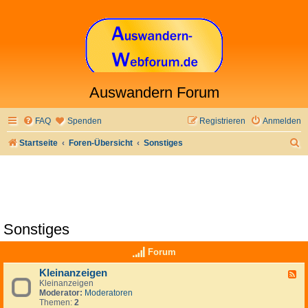
Auswandern Forum
FAQ
Spenden
Registrieren
Anmelden
S
Startseite
Foren-Übersicht
Sonstiges
u
c
h
e
Sonstiges
Forum
Kleinanzeigen
F
Kleinanzeigen
e
Moderator:
Moderatoren
e
Themen:
2
d