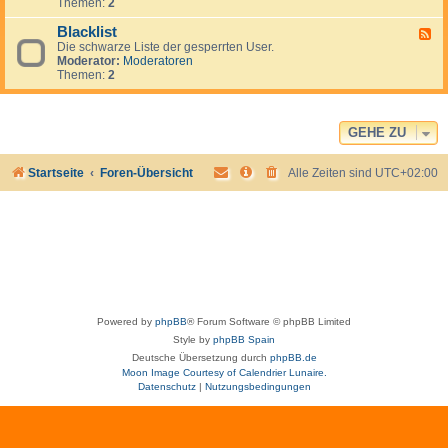
r
l
Themen:
2
e
f
e
d
o
i
Blacklist
F
e
r
m
Die schwarze Liste der gesperrten User.
e
n
u
e
Moderator:
Moderatoren
e
.
m
r
Themen:
2
d
.
-
.
B
l
a
GEHE ZU
c
k
Startseite
Foren-Übersicht
Alle Zeiten sind
UTC+02:00
l
i
s
t
Powered by
phpBB
® Forum Software © phpBB Limited
Style by
phpBB Spain
Deutsche Übersetzung durch
phpBB.de
Moon Image Courtesy of Calendrier Lunaire.
Datenschutz
|
Nutzungsbedingungen