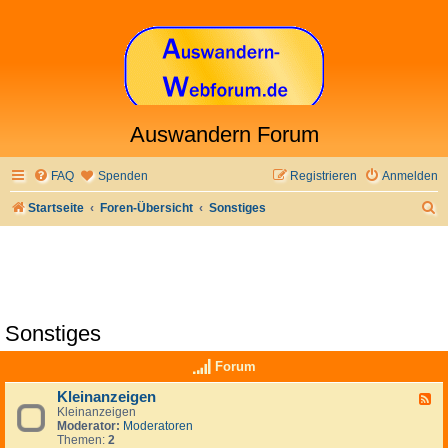
Auswandern Forum
FAQ
Spenden
Registrieren
Anmelden
S
Startseite
Foren-Übersicht
Sonstiges
u
c
h
e
Sonstiges
Forum
Kleinanzeigen
F
Kleinanzeigen
e
Moderator:
Moderatoren
e
Themen:
2
d