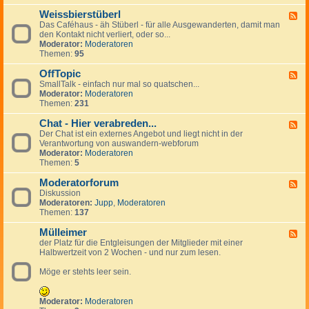
-
Weissbierstüberl
K
F
l
Das Caféhaus - äh Stüberl - für alle Ausgewanderten, damit man
e
e
den Kontakt nicht verliert, oder so...
e
i
Moderator:
Moderatoren
d
n
Themen:
95
-
a
W
n
OffTopic
e
F
z
i
SmallTalk - einfach nur mal so quatschen...
e
e
s
Moderator:
Moderatoren
e
i
s
Themen:
231
d
g
b
-
e
i
Chat - Hier verabreden...
O
F
n
e
f
Der Chat ist ein externes Angebot und liegt nicht in der
e
r
f
Verantwortung von auswandern-webforum
e
s
T
Moderator:
Moderatoren
d
t
o
Themen:
5
-
ü
p
C
b
i
Moderatorforum
h
F
e
c
a
Diskussion
e
r
t
Moderatoren:
Jupp
,
Moderatoren
e
l
-
Themen:
137
d
H
-
i
Mülleimer
M
F
e
o
der Platz für die Entgleisungen der Mitglieder mit einer
e
r
d
Halbwertzeit von 2 Wochen - und nur zum lesen.
e
v
e
d
e
r
Möge er stehts leer sein.
-
r
a
M
a
t
ü
b
o
l
Moderator:
Moderatoren
r