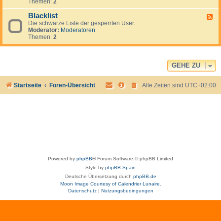
r
l
Themen:
2
e
f
e
d
o
i
Blacklist
F
e
r
m
Die schwarze Liste der gesperrten User.
e
n
u
e
Moderator:
Moderatoren
e
.
m
r
Themen:
2
d
.
-
.
B
l
a
GEHE ZU
c
k
Startseite
Foren-Übersicht
Alle Zeiten sind
UTC+02:00
l
i
s
t
Powered by
phpBB
® Forum Software © phpBB Limited
Style by
phpBB Spain
Deutsche Übersetzung durch
phpBB.de
Moon Image Courtesy of Calendrier Lunaire.
Datenschutz
|
Nutzungsbedingungen