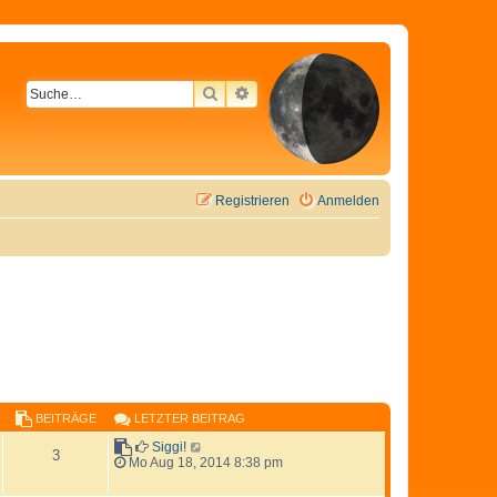
SUCHE
ERWEITERTE SUCHE
Registrieren
Anmelden
BEITRÄGE
LETZTER BEITRAG
N
Siggi!
3
e
Mo Aug 18, 2014 8:38 pm
u
e