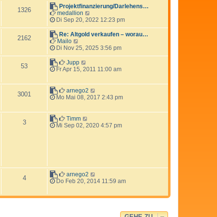
s
Projektfinanzierung/Darlehens…
1326
t
N
medallion
e
e
Di Sep 20, 2022 12:23 pm
r
u
B
e
Re: Altgold verkaufen – worau…
2162
e
s
N
Mailo
i
t
e
Di Nov 25, 2025 3:56 pm
t
e
u
r
r
e
N
Jupp
53
a
B
s
e
Fr Apr 15, 2011 11:00 am
g
e
t
u
i
e
e
t
r
s
N
arnego2
3001
r
B
t
e
Mo Mai 08, 2017 2:43 pm
a
e
e
u
g
i
r
e
t
B
s
N
Timm
3
r
e
t
e
Mi Sep 02, 2020 4:57 pm
a
i
e
u
g
t
r
e
r
B
s
a
e
t
g
i
e
t
r
r
B
N
arnego2
4
a
e
e
Do Feb 20, 2014 11:59 am
g
i
u
t
e
r
s
a
t
g
e
GEHE ZU