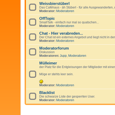
Weissbierstüberl
Das Caféhaus - äh Stüberl - für alle Ausgewanderten, d
Moderator:
Moderatoren
OffTopic
SmallTalk - einfach nur mal so quatschen...
Moderator:
Moderatoren
Chat - Hier verabreden...
Der Chat ist ein externes Angebot und liegt nicht in
Moderator:
Moderatoren
Moderatorforum
Diskussion
Moderatoren:
Jupp
,
Moderatoren
Mülleimer
der Platz für die Entgleisungen der Mitglieder mit ein
Möge er stehts leer sein.
Moderator:
Moderatoren
Blacklist
Die schwarze Liste der gesperrten User.
Moderator:
Moderatoren