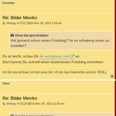
c
brooklyn
Re: Bilder Mexiko
B
Beitrag: # 52117
Di Nov 26, 2013 3:28 pm
e
i
t
Deno hat geschrieben:
r
a
Hat jemand schon einen Fotoblog? Ist es schwierig einen zu
g
erstellen?
Es ist leicht, schau Dir
de.wordpress.com
an.
Dort kannst Du schnell einen kostenlosen Fotoblog einrichten.
Ich bin soo schoen, ich bin sooo toll, ich bin das Haensche und ein TROLL
c
Deno
Re: Bilder Mexiko
B
Beitrag: # 52126
Do Nov 28, 2013 11:55 am
e
i
t