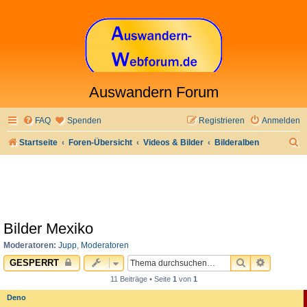
Auswandern Forum
FAQ
Spenden
Registrieren
Anmelden
S
Startseite
Foren-Übersicht
Videos & Bilder
Bilderalben
u
c
h
e
Bilder Mexiko
Moderatoren:
Jupp
,
Moderatoren
SUCHE
ERWEITE
GESPERRT
11 Beiträge • Seite
1
von
1
Deno