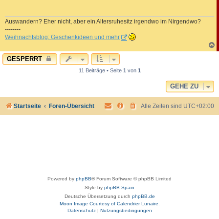
r
a
g
Auswandern? Eher nicht, aber ein Altersruhesitz irgendwo im Nirgendwo?
--------
Weihnachtsblog: Geschenkideen und mehr
c
GESPERRT
11 Beiträge • Seite
1
von
1
GEHE ZU
Startseite
Foren-Übersicht
Alle Zeiten sind
UTC+02:00
Powered by
phpBB
® Forum Software © phpBB Limited
Style by
phpBB Spain
Deutsche Übersetzung durch
phpBB.de
Moon Image Courtesy of Calendrier Lunaire.
Datenschutz
|
Nutzungsbedingungen