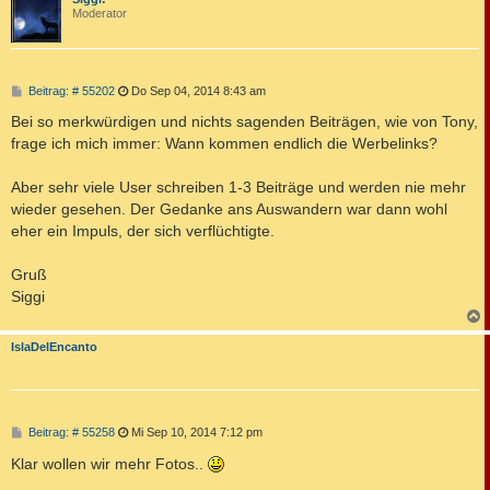
Moderator
B
Beitrag: # 55202
Do Sep 04, 2014 8:43 am
e
i
Bei so merkwürdigen und nichts sagenden Beiträgen, wie von Tony,
t
frage ich mich immer: Wann kommen endlich die Werbelinks?
r
a
g
Aber sehr viele User schreiben 1-3 Beiträge und werden nie mehr
wieder gesehen. Der Gedanke ans Auswandern war dann wohl
eher ein Impuls, der sich verflüchtigte.
Gruß
Siggi
c
IslaDelEncanto
B
Beitrag: # 55258
Mi Sep 10, 2014 7:12 pm
e
i
Klar wollen wir mehr Fotos..
t
r