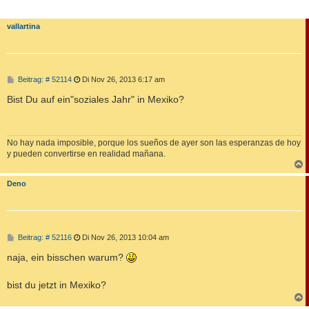
vallartina
B
Beitrag: # 52114
Di Nov 26, 2013 6:17 am
e
i
Bist Du auf ein"soziales Jahr" in Mexiko?
t
r
a
g
No hay nada imposible, porque los sueños de ayer son las esperanzas de hoy
y pueden convertirse en realidad mañana.
c
Deno
B
Beitrag: # 52116
Di Nov 26, 2013 10:04 am
e
i
naja, ein bisschen warum?
t
r
a
bist du jetzt in Mexiko?
g