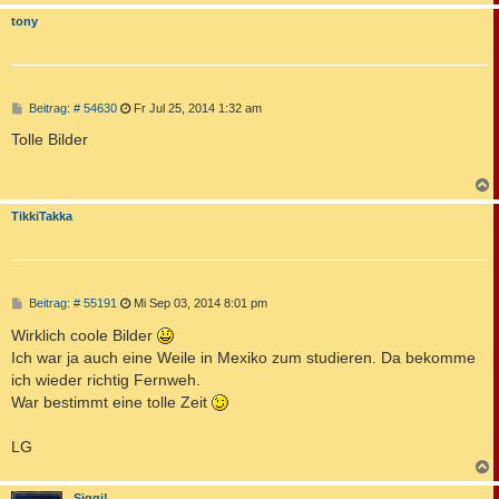
c
tony
B
Beitrag: # 54630
Fr Jul 25, 2014 1:32 am
e
i
Tolle Bilder
t
r
a
g
c
TikkiTakka
B
Beitrag: # 55191
Mi Sep 03, 2014 8:01 pm
e
i
Wirklich coole Bilder
t
Ich war ja auch eine Weile in Mexiko zum studieren. Da bekomme
r
a
ich wieder richtig Fernweh.
g
War bestimmt eine tolle Zeit
LG
c
Siggi!