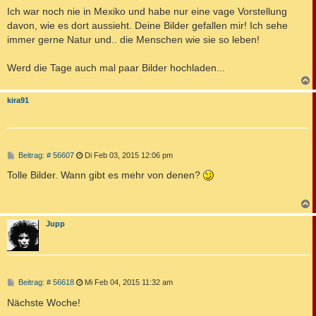
a
Ich war noch nie in Mexiko und habe nur eine vage Vorstellung
g
davon, wie es dort aussieht. Deine Bilder gefallen mir! Ich sehe
immer gerne Natur und.. die Menschen wie sie so leben!
Werd die Tage auch mal paar Bilder hochladen...
c
kira91
B
Beitrag: # 56607
Di Feb 03, 2015 12:06 pm
e
i
Tolle Bilder. Wann gibt es mehr von denen?
t
r
a
g
c
Jupp
B
Beitrag: # 56618
Mi Feb 04, 2015 11:32 am
e
i
Nächste Woche!
t