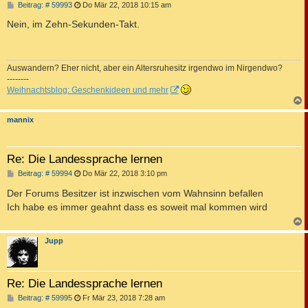
B
Beitrag: # 59993
Do Mär 22, 2018 10:15 am
e
i
Nein, im Zehn-Sekunden-Takt.
t
r
a
g
Auswandern? Eher nicht, aber ein Altersruhesitz irgendwo im Nirgendwo?
--------
Weihnachtsblog: Geschenkideen und mehr
c
mannix
Re: Die Landessprache lernen
B
Beitrag: # 59994
Do Mär 22, 2018 3:10 pm
e
i
Der Forums Besitzer ist inzwischen vom Wahnsinn befallen
t
Ich habe es immer geahnt dass es soweit mal kommen wird
r
a
g
c
Jupp
Re: Die Landessprache lernen
B
Beitrag: # 59995
Fr Mär 23, 2018 7:28 am
e