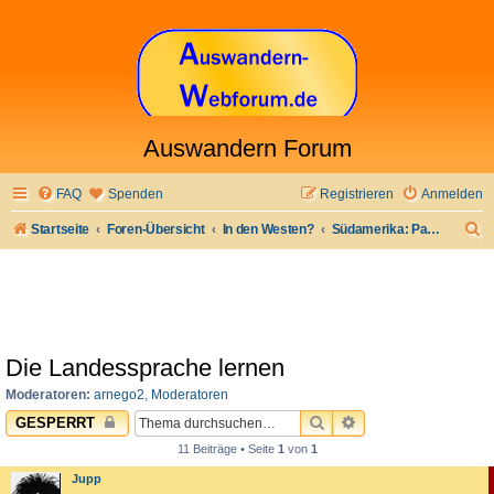
Auswandern Forum
FAQ
Spenden
Registrieren
Anmelden
S
Startseite
Foren-Übersicht
In den Westen?
Südamerika: Paraguay
u
c
h
e
Die Landessprache lernen
Moderatoren:
arnego2
,
Moderatoren
SUCHE
ERWEITERTE SUC
GESPERRT
11 Beiträge • Seite
1
von
1
Jupp