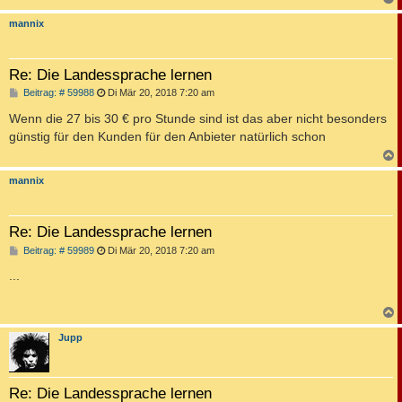
c
mannix
Re: Die Landessprache lernen
B
Beitrag: # 59988
Di Mär 20, 2018 7:20 am
e
i
Wenn die 27 bis 30 € pro Stunde sind ist das aber nicht besonders
t
günstig für den Kunden für den Anbieter natürlich schon
r
a
g
c
mannix
Re: Die Landessprache lernen
B
Beitrag: # 59989
Di Mär 20, 2018 7:20 am
e
i
...
t
r
a
g
c
Jupp
Re: Die Landessprache lernen