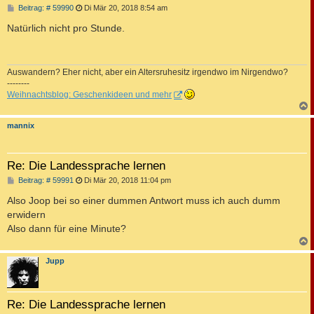
B
Beitrag: # 59990
Di Mär 20, 2018 8:54 am
e
i
Natürlich nicht pro Stunde.
t
r
a
g
Auswandern? Eher nicht, aber ein Altersruhesitz irgendwo im Nirgendwo?
--------
Weihnachtsblog: Geschenkideen und mehr
c
mannix
Re: Die Landessprache lernen
B
Beitrag: # 59991
Di Mär 20, 2018 11:04 pm
e
i
Also Joop bei so einer dummen Antwort muss ich auch dumm
t
erwidern
r
a
Also dann für eine Minute?
g
c
Jupp
Re: Die Landessprache lernen