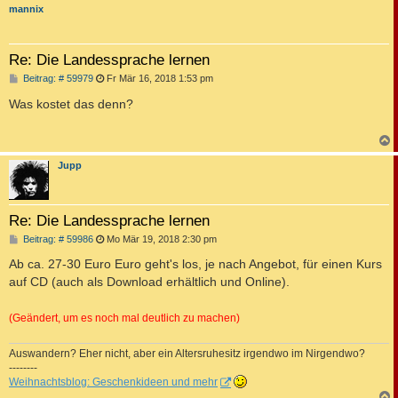
mannix
Re: Die Landessprache lernen
B
Beitrag: # 59979
Fr Mär 16, 2018 1:53 pm
e
i
Was kostet das denn?
t
r
a
g
c
Jupp
Re: Die Landessprache lernen
B
Beitrag: # 59986
Mo Mär 19, 2018 2:30 pm
e
i
Ab ca. 27-30 Euro Euro geht's los, je nach Angebot, für einen Kurs
t
auf CD (auch als Download erhältlich und Online).
r
a
g
(Geändert, um es noch mal deutlich zu machen)
Auswandern? Eher nicht, aber ein Altersruhesitz irgendwo im Nirgendwo?
--------
Weihnachtsblog: Geschenkideen und mehr