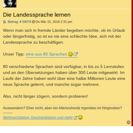
Die Landessprache lernen
B
Beitrag: # 59978
Do Mär 15, 2018 2:31 pm
e
i
Wenn man sich in fremde Länder begeben möchte, ob im Urlaub
t
oder längerfristig, so ist es nie eine schlechte Idee, sich mit der
r
a
Landessprache zu beschäftigen.
g
Unser Tipp:
eine aus 80 Sprachen
80 verschiedene Sprachen sind verfügbar, in bis zu 5 Lernstufen
und an den Übersetzungen haben über 300 Leute mitgewirkt. Im
Laufe der Jahre haben wohl über eine halbe Millionen Leute eine
neue Sprache gelernt, und manche sogar mehrere.
Also, nicht länger zögern, sondern probieren!
Auswandern? Eher nicht, aber ein Altersruhesitz irgendwo im Nirgendwo?
--------
Weihnachtsblog: Geschenkideen und mehr
c