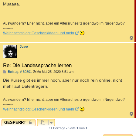
i
Muaaaa.
t
r
a
g
Auswandern? Eher nicht, aber ein Altersruhesitz irgendwo im Nirgendwo?
--------
Weihnachtsblog: Geschenkideen und mehr
c
Jupp
Re: Die Landessprache lernen
B
Beitrag: # 60801
Mo Mai 25, 2020 8:51 am
e
i
Die Kurse gibt es immer noch, aber nur noch rein online, nicht
t
mehr auf Datenträgern.
r
a
g
Auswandern? Eher nicht, aber ein Altersruhesitz irgendwo im Nirgendwo?
--------
Weihnachtsblog: Geschenkideen und mehr
c
GESPERRT
11 Beiträge • Seite
1
von
1