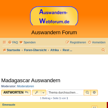
Auswandern Forum
FAQ
Spenden
Registrieren
Anmelden
S
Startseite
Foren-Übersicht
Afrika
Rest ...
u
c
h
e
Madagascar Auswandern
Moderator:
Moderatoren
SUCHE
ERWEI
ANTWORTEN
1 Beitrag • Seite
1
von
1
Emeraude