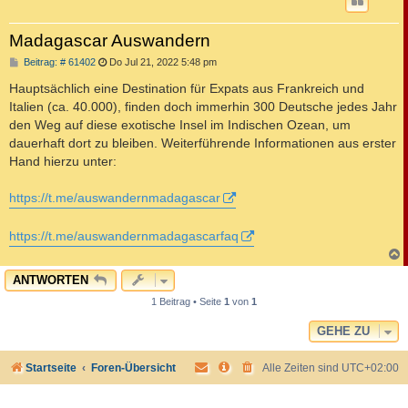
Madagascar Auswandern
B
Beitrag: # 61402
Do Jul 21, 2022 5:48 pm
e
i
Hauptsächlich eine Destination für Expats aus Frankreich und
t
Italien (ca. 40.000), finden doch immerhin 300 Deutsche jedes Jahr
r
a
den Weg auf diese exotische Insel im Indischen Ozean, um
g
dauerhaft dort zu bleiben. Weiterführende Informationen aus erster
Hand hierzu unter:
https://t.me/auswandernmadagascar
https://t.me/auswandernmadagascarfaq
c
ANTWORTEN
1 Beitrag • Seite
1
von
1
GEHE ZU
Startseite
Foren-Übersicht
Alle Zeiten sind
UTC+02:00