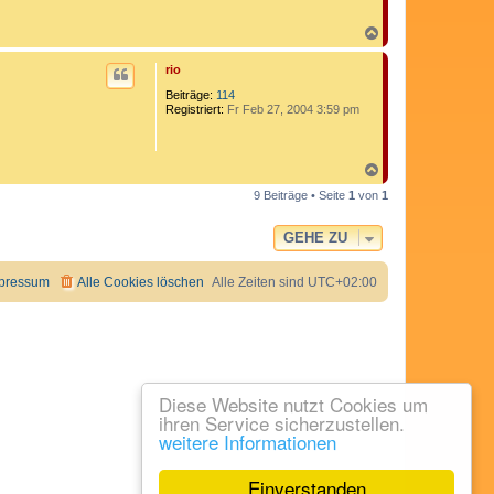
t
a
k
N
t
a
d
c
rio
a
h
t
o
Beiträge:
114
e
b
Registriert:
Fr Feb 27, 2004 3:59 pm
n
e
v
n
o
n
N
a
a
r
9 Beiträge • Seite
1
von
1
c
n
h
e
o
g
GEHE ZU
o
b
2
e
n
pressum
Alle Cookies löschen
Alle Zeiten sind
UTC+02:00
Diese Website nutzt Cookies um
ihren Service sicherzustellen.
weitere Informationen
Einverstanden