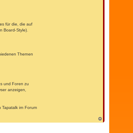
s für die, die auf
n Board-Style).
rschiedenen Themen
gs und Foren zu
wser anzeigen,
on Tapatalk im Forum
N
a
c
h