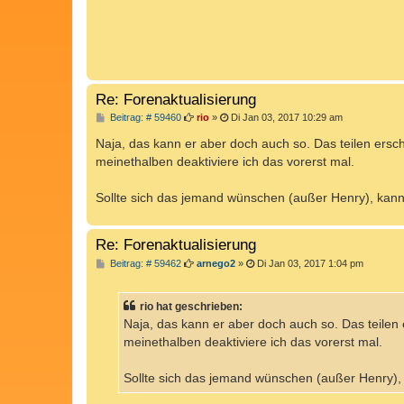
g
Re: Forenaktualisierung
B
Beitrag: # 59460
rio
»
Di Jan 03, 2017 10:29 am
e
i
Naja, das kann er aber doch auch so. Das teilen ersc
t
meinethalben deaktiviere ich das vorerst mal.
r
a
g
Sollte sich das jemand wünschen (außer Henry), kann 
Re: Forenaktualisierung
B
Beitrag: # 59462
arnego2
»
Di Jan 03, 2017 1:04 pm
e
i
t
rio hat geschrieben:
r
a
Naja, das kann er aber doch auch so. Das teilen
g
meinethalben deaktiviere ich das vorerst mal.
Sollte sich das jemand wünschen (außer Henry), 