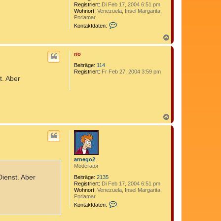
Registriert:
Di Feb 17, 2004 6:51 pm
Wohnort:
Venezuela, Insel Margarita,
Porlamar
K
Kontaktdaten:
o
n
N
t
a
a
c
rio
k
h
t
o
Beiträge:
114
d
b
Registriert:
Fr Feb 27, 2004 3:59 pm
a
t. Aber
e
t
n
e
n
v
o
n
N
a
a
r
c
n
h
e
o
g
b
o
e
2
arnego2
n
Moderator
Dienst. Aber
Beiträge:
2135
Registriert:
Di Feb 17, 2004 6:51 pm
Wohnort:
Venezuela, Insel Margarita,
Porlamar
K
Kontaktdaten:
o
n