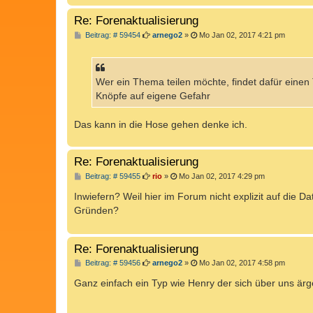
Re: Forenaktualisierung
B
Beitrag: # 59454
arnego2
»
Mo Jan 02, 2017 4:21 pm
e
i
t
r
a
Wer ein Thema teilen möchte, findet dafür einen
g
Knöpfe auf eigene Gefahr
Das kann in die Hose gehen denke ich.
Re: Forenaktualisierung
B
Beitrag: # 59455
rio
»
Mo Jan 02, 2017 4:29 pm
e
i
Inwiefern? Weil hier im Forum nicht explizit auf die
t
Gründen?
r
a
g
Re: Forenaktualisierung
B
Beitrag: # 59456
arnego2
»
Mo Jan 02, 2017 4:58 pm
e
i
Ganz einfach ein Typ wie Henry der sich über uns ärgert 
t
r
a