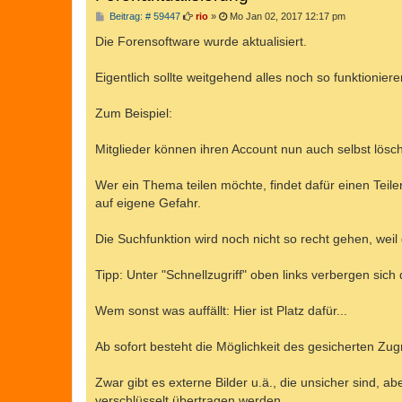
B
Beitrag: # 59447
rio
»
Mo Jan 02, 2017 12:17 pm
e
i
Die Forensoftware wurde aktualisiert.
t
r
a
Eigentlich sollte weitgehend alles noch so funktionier
g
Zum Beispiel:
Mitglieder können ihren Account nun auch selbst lösche
Wer ein Thema teilen möchte, findet dafür einen Teil
auf eigene Gefahr.
Die Suchfunktion wird noch nicht so recht gehen, weil
Tipp: Unter "Schnellzugriff" oben links verbergen sic
Wem sonst was auffällt: Hier ist Platz dafür...
Ab sofort besteht die Möglichkeit des gesicherten Zug
Zwar gibt es externe Bilder u.ä., die unsicher sind, ab
verschlüsselt übertragen werden.