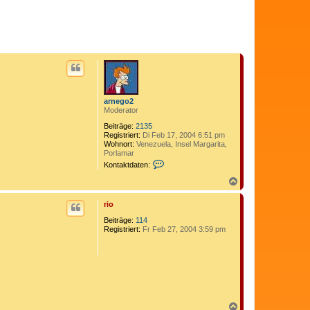
o
b
e
n
arnego2
Moderator
Beiträge:
2135
Registriert:
Di Feb 17, 2004 6:51 pm
Wohnort:
Venezuela, Insel Margarita,
Porlamar
K
Kontaktdaten:
o
n
N
t
a
a
c
rio
k
h
t
o
Beiträge:
114
d
b
Registriert:
Fr Feb 27, 2004 3:59 pm
a
e
t
n
e
n
v
o
n
a
r
N