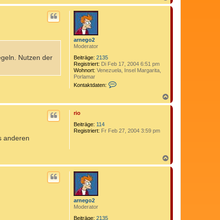
n
a
e
c
g
h
o
o
2
b
e
arnego2
n
Moderator
egeln. Nutzen der
Beiträge:
2135
Registriert:
Di Feb 17, 2004 6:51 pm
Wohnort:
Venezuela, Insel Margarita,
Porlamar
K
Kontaktdaten:
o
n
N
t
a
a
c
rio
k
h
t
o
Beiträge:
114
d
b
Registriert:
Fr Feb 27, 2004 3:59 pm
a
us anderen
e
t
n
e
n
N
v
a
o
c
n
h
a
o
r
n
b
e
e
arnego2
g
n
Moderator
o
2
Beiträge:
2135