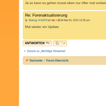
Ja so kann es gehen musst eben nur öfter mal vorbe
Re: Forenaktualisierung
B
Beitrag: # 64970
rio
»
Mi Mai 03, 2023 12:05 pm
e
i
Mal wieder ein Update.
t
r
a
g
ANTWORTEN
Zurück zu „Wichtige Hinweise“
Startseite
Foren-Übersicht