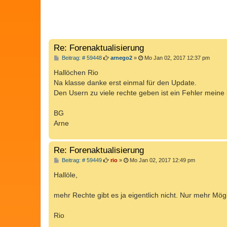
Re: Forenaktualisierung
B
Beitrag: # 59448
arnego2
»
Mo Jan 02, 2017 12:37 pm
e
i
Hallöchen Rio
t
Na klasse danke erst einmal für den Update.
r
a
Den Usern zu viele rechte geben ist ein Fehler meine
g
BG
Arne
Re: Forenaktualisierung
B
Beitrag: # 59449
rio
»
Mo Jan 02, 2017 12:49 pm
e
i
Hallöle,
t
r
a
mehr Rechte gibt es ja eigentlich nicht. Nur mehr Mö
g
Rio