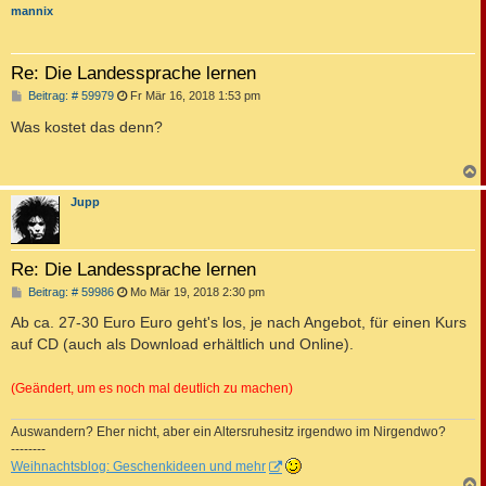
mannix
Re: Die Landessprache lernen
B
Beitrag: # 59979
Fr Mär 16, 2018 1:53 pm
e
i
Was kostet das denn?
t
r
a
g
c
Jupp
Re: Die Landessprache lernen
B
Beitrag: # 59986
Mo Mär 19, 2018 2:30 pm
e
i
Ab ca. 27-30 Euro Euro geht's los, je nach Angebot, für einen Kurs
t
auf CD (auch als Download erhältlich und Online).
r
a
g
(Geändert, um es noch mal deutlich zu machen)
Auswandern? Eher nicht, aber ein Altersruhesitz irgendwo im Nirgendwo?
--------
Weihnachtsblog: Geschenkideen und mehr