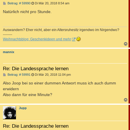
B
Beitrag: # 59990
Di Mär 20, 2018 8:54 am
e
i
Natürlich nicht pro Stunde.
t
r
a
g
Auswandern? Eher nicht, aber ein Altersruhesitz irgendwo im Nirgendwo?
--------
Weihnachtsblog: Geschenkideen und mehr
c
mannix
Re: Die Landessprache lernen
B
Beitrag: # 59991
Di Mär 20, 2018 11:04 pm
e
i
Also Joop bei so einer dummen Antwort muss ich auch dumm
t
erwidern
r
a
Also dann für eine Minute?
g
c
Jupp
Re: Die Landessprache lernen