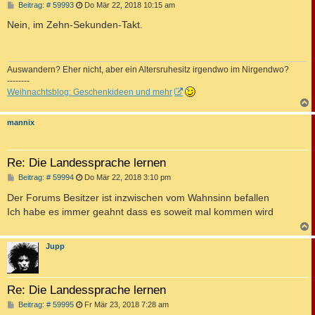
B
Beitrag: # 59993
Do Mär 22, 2018 10:15 am
e
i
Nein, im Zehn-Sekunden-Takt.
t
r
a
g
Auswandern? Eher nicht, aber ein Altersruhesitz irgendwo im Nirgendwo?
--------
Weihnachtsblog: Geschenkideen und mehr
c
mannix
Re: Die Landessprache lernen
B
Beitrag: # 59994
Do Mär 22, 2018 3:10 pm
e
i
Der Forums Besitzer ist inzwischen vom Wahnsinn befallen
t
Ich habe es immer geahnt dass es soweit mal kommen wird
r
a
g
c
Jupp
Re: Die Landessprache lernen
B
Beitrag: # 59995
Fr Mär 23, 2018 7:28 am
e