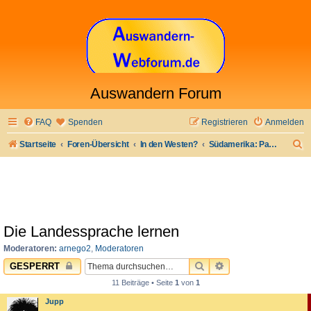
Auswandern Forum
FAQ
Spenden
Registrieren
Anmelden
S
Startseite
Foren-Übersicht
In den Westen?
Südamerika: Paraguay
u
c
h
e
Die Landessprache lernen
Moderatoren:
arnego2
,
Moderatoren
SUCHE
ERWEITERTE SUC
GESPERRT
11 Beiträge • Seite
1
von
1
Jupp