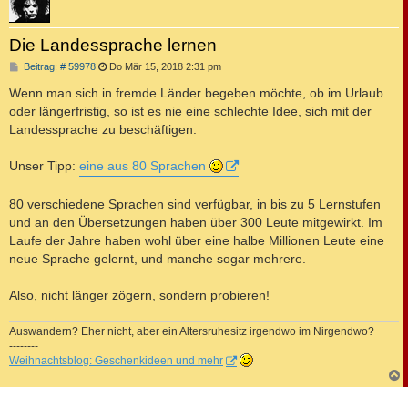
Die Landessprache lernen
B
Beitrag: # 59978
Do Mär 15, 2018 2:31 pm
e
i
Wenn man sich in fremde Länder begeben möchte, ob im Urlaub
t
oder längerfristig, so ist es nie eine schlechte Idee, sich mit der
r
a
Landessprache zu beschäftigen.
g
Unser Tipp:
eine aus 80 Sprachen
80 verschiedene Sprachen sind verfügbar, in bis zu 5 Lernstufen
und an den Übersetzungen haben über 300 Leute mitgewirkt. Im
Laufe der Jahre haben wohl über eine halbe Millionen Leute eine
neue Sprache gelernt, und manche sogar mehrere.
Also, nicht länger zögern, sondern probieren!
Auswandern? Eher nicht, aber ein Altersruhesitz irgendwo im Nirgendwo?
--------
Weihnachtsblog: Geschenkideen und mehr
c