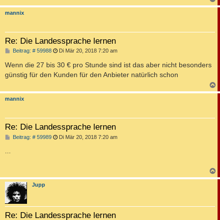
c
mannix
Re: Die Landessprache lernen
B
Beitrag: # 59988
Di Mär 20, 2018 7:20 am
e
i
Wenn die 27 bis 30 € pro Stunde sind ist das aber nicht besonders
t
günstig für den Kunden für den Anbieter natürlich schon
r
a
g
c
mannix
Re: Die Landessprache lernen
B
Beitrag: # 59989
Di Mär 20, 2018 7:20 am
e
i
...
t
r
a
g
c
Jupp
Re: Die Landessprache lernen