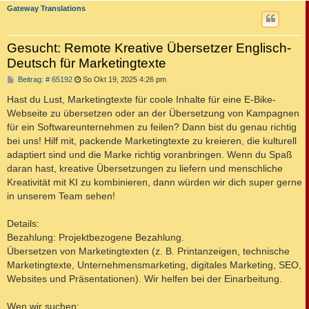
Gateway Translations
Gesucht: Remote Kreative Übersetzer Englisch-
Deutsch für Marketingtexte
B
Beitrag: # 65192
So Okt 19, 2025 4:26 pm
e
i
Hast du Lust, Marketingtexte für coole Inhalte für eine E-Bike-
t
Webseite zu übersetzen oder an der Übersetzung von Kampagnen
r
a
für ein Softwareunternehmen zu feilen? Dann bist du genau richtig
g
bei uns! Hilf mit, packende Marketingtexte zu kreieren, die kulturell
adaptiert sind und die Marke richtig voranbringen. Wenn du Spaß
daran hast, kreative Übersetzungen zu liefern und menschliche
Kreativität mit KI zu kombinieren, dann würden wir dich super gerne
in unserem Team sehen!
Details:
Bezahlung: Projektbezogene Bezahlung.
Übersetzen von Marketingtexten (z. B. Printanzeigen, technische
Marketingtexte, Unternehmensmarketing, digitales Marketing, SEO,
Websites und Präsentationen). Wir helfen bei der Einarbeitung.
Wen wir suchen: