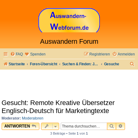
Auswandern Forum
FAQ
Spenden
Registrieren
Anmelden
S
Startseite
Foren-Übersicht
Suchen & Finden: Jobs & Arbeit und anderes
Gesuche
u
c
h
e
Gesucht: Remote Kreative Übersetzer
Englisch-Deutsch für Marketingtexte
Moderator:
Moderatoren
SUCHE
ERWEI
ANTWORTEN
3 Beiträge • Seite
1
von
1