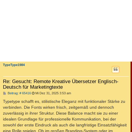
TypeType1984
Re: Gesucht: Remote Kreative Übersetzer Englisch-
Deutsch für Marketingtexte
B
Beitrag: # 65416
Mi Dez 31, 2025 3:53 am
e
i
Typetype schafft es, stilistische Eleganz mit funktionaler Stärke zu
t
verbinden. Die Fonts wirken frisch, zeitgemäß und dennoch
r
a
zuverlässig in ihrer Struktur. Diese Balance macht sie zu einer
g
idealen Grundlage für professionelle Kommunikation, bei der
sowohl der erste Eindruck als auch die langfristige Einsatzfähigkeit
eine Rolle spielen. Ob im großen Branding-System oder im