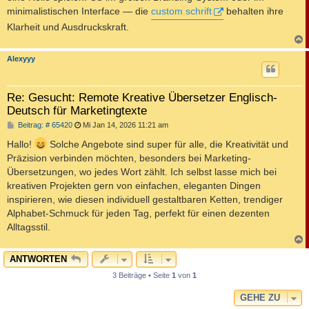
minimalistischen Interface — die
custom schrift
behalten ihre
Klarheit und Ausdruckskraft.
c
Alexyyy
Re: Gesucht: Remote Kreative Übersetzer Englisch-
Deutsch für Marketingtexte
B
Beitrag: # 65420
Mi Jan 14, 2026 11:21 am
e
i
Hallo!
Solche Angebote sind super für alle, die Kreativität und
t
Präzision verbinden möchten, besonders bei Marketing-
r
a
Übersetzungen, wo jedes Wort zählt. Ich selbst lasse mich bei
g
kreativen Projekten gern von einfachen, eleganten Dingen
inspirieren, wie diesen individuell gestaltbaren Ketten, trendiger
Alphabet-Schmuck für jeden Tag, perfekt für einen dezenten
Alltagsstil.
c
ANTWORTEN
3 Beiträge • Seite
1
von
1
GEHE ZU