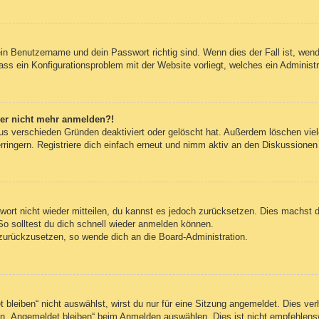
ein Benutzername und dein Passwort richtig sind. Wenn dies der Fall ist, wen
dass ein Konfigurationsproblem mit der Website vorliegt, welches ein Administ
aber nicht mehr anmelden?!
us verschieden Gründen deaktiviert oder gelöscht hat. Außerdem löschen viele
ingern. Registriere dich einfach erneut und nimm aktiv an den Diskussionen t
swort nicht wieder mitteilen, du kannst es jedoch zurücksetzen. Dies machst 
So solltest du dich schnell wieder anmelden können.
t zurückzusetzen, so wende dich an die Board-Administration.
leiben“ nicht auswählst, wirst du nur für eine Sitzung angemeldet. Dies ve
n „Angemeldet bleiben“ beim Anmelden auswählen. Dies ist nicht empfehlens