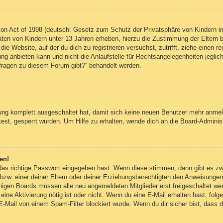
on Act of 1998 (deutsch: Gesetz zum Schutz der Privatsphäre von Kindern im
Daten von Kindern unter 13 Jahren erheben, hierzu die Zustimmung der Eltern
 die Website, auf der du dich zu registrieren versuchst, zutrifft, ziehe einen
g anbieten kann und nicht die Anlaufstelle für Rechtsangelegenheiten jegliche
nfragen zu diesem Forum gibt?“ behandelt werden.
erung komplett ausgeschaltet hat, damit sich keine neuen Benutzer mehr anm
est, gesperrt wurden. Um Hilfe zu erhalten, wende dich an die Board-Administ
en!
 das richtige Passwort eingegeben hast. Wenn diese stimmen, dann gibt es z
bzw. einer deiner Eltern oder deiner Erziehungsberechtigten den Anweisungen fo
inigen Boards müssen alle neu angemeldeten Mitglieder erst freigeschaltet we
ob eine Aktivierung nötig ist oder nicht. Wenn du eine E-Mail erhalten hast, fo
E-Mail von einem Spam-Filter blockiert wurde. Wenn du dir sicher bist, dass