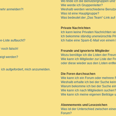
Wo finde ich die Benutzergruppen und w
Wie werde ich Gruppenleiter?
t mehr anmelden?!
Weshalb werden verschiedene Benutzer
Was ist eine Hauptgruppe?
Was bedeutet der „Das Team“-Link auf d
Private Nachrichten
Ich kann keine Privaten Nachrichten ve
Ich bekomme ständig unerwünschte Pri
e-Liste auftaucht?
Ich habe eine Spam-E-Mail von einem M
 noch falsch!
Freunde und ignorierte Mitglieder
Wozu benötige ich die Listen der Freun
zeigt werden?
Wie kann ich Mitglieder zur Liste der F
oder diese wieder aus den Listen entf
 ich aufgefordert, mich anzumelden.
Die Foren durchsuchen
Wie kann ich ein Forum oder mehrere
Weshalb erhalte ich bei der Suche kei
Warum bekomme ich bei der Suche ein
Wie kann ich nach Mitgliedern suchen
Wie kann ich meine eigenen Beiträge
Abonnements und Lesezeichen
Was ist der Unterschied zwischen ei
Forum?