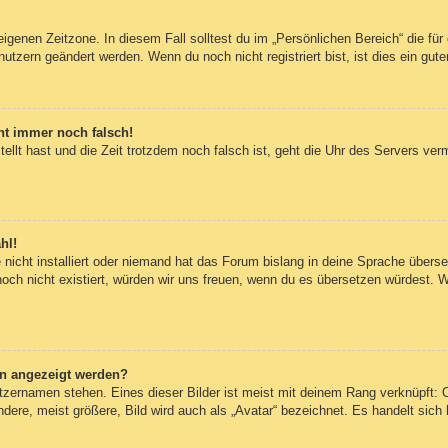
eigenen Zeitzone. In diesem Fall solltest du im „Persönlichen Bereich“ die für 
utzern geändert werden. Wenn du noch nicht registriert bist, ist dies ein guter
eht immer noch falsch!
tellt hast und die Zeit trotzdem noch falsch ist, geht die Uhr des Servers ver
hl!
nicht installiert oder niemand hat das Forum bislang in deine Sprache überset
 noch nicht existiert, würden wir uns freuen, wenn du es übersetzen würdest.
en angezeigt werden?
tzernamen stehen. Eines dieser Bilder ist meist mit deinem Rang verknüpft: O
re, meist größere, Bild wird auch als „Avatar“ bezeichnet. Es handelt sich h