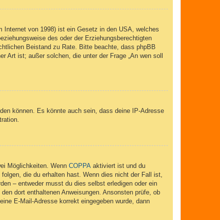
 Internet von 1998) ist ein Gesetz in den USA, welches
 beziehungsweise des oder der Erziehungsberechtigten
 rechtlichen Beistand zu Rate. Bitte beachte, dass phpBB
r Art ist; außer solchen, die unter der Frage „An wen soll
elden können. Es könnte auch sein, dass deine IP-Adresse
ration.
wei Möglichkeiten. Wenn
COPPA
aktiviert ist und du
lgen, die du erhalten hast. Wenn dies nicht der Fall ist,
rden – entweder musst du dies selbst erledigen oder ein
lge den dort enthaltenen Anweisungen. Ansonsten prüfe, ob
 deine E-Mail-Adresse korrekt eingegeben wurde, dann