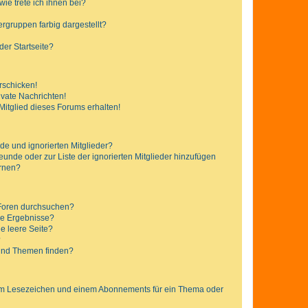
ie trete ich ihnen bei?
gruppen farbig dargestellt?
er Startseite?
rschicken!
vate Nachrichten!
itglied dieses Forums erhalten!
de und ignorierten Mitglieder?
reunde oder zur Liste der ignorierten Mitglieder hinzufügen
ernen?
 Foren durchsuchen?
ne Ergebnisse?
e leere Seite?
?
 und Themen finden?
nem Lesezeichen und einem Abonnements für ein Thema oder