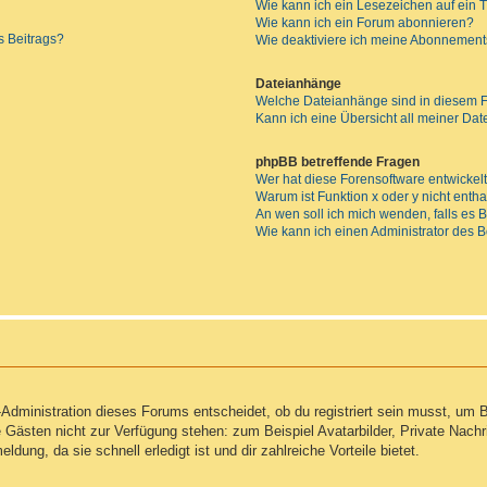
Wie kann ich ein Lesezeichen auf ein
Wie kann ich ein Forum abonnieren?
s Beitrags?
Wie deaktiviere ich meine Abonnemen
Dateianhänge
Welche Dateianhänge sind in diesem 
Kann ich eine Übersicht all meiner Da
phpBB betreffende Fragen
Wer hat diese Forensoftware entwickel
Warum ist Funktion x oder y nicht enth
An wen soll ich mich wenden, falls es
Wie kann ich einen Administrator des 
Administration dieses Forums entscheidet, ob du registriert sein musst, um Be
ie Gästen nicht zur Verfügung stehen: zum Beispiel Avatarbilder, Private Nachr
ung, da sie schnell erledigt ist und dir zahlreiche Vorteile bietet.