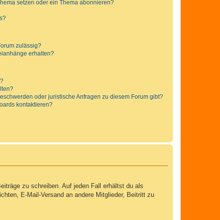
 Thema setzen oder ein Thema abonnieren?
ts?
Forum zulässig?
teianhänge erhalten?
t?
alten?
 Beschwerden oder juristische Anfragen zu diesem Forum gibt?
Boards kontaktieren?
iträge zu schreiben. Auf jeden Fall erhältst du als
ichten, E-Mail-Versand an andere Mitglieder, Beitritt zu