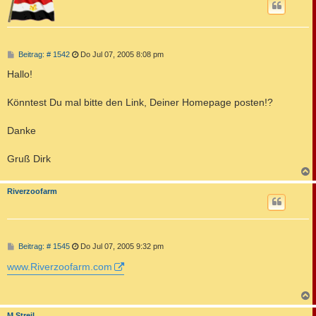
B
Beitrag: # 1542
Do Jul 07, 2005 8:08 pm
e
i
Hallo!
t
r
a
Könntest Du mal bitte den Link, Deiner Homepage posten!?
g
Danke
Gruß Dirk
c
Riverzoofarm
B
Beitrag: # 1545
Do Jul 07, 2005 9:32 pm
e
i
www.Riverzoofarm.com
t
r
a
g
c
M.Streil