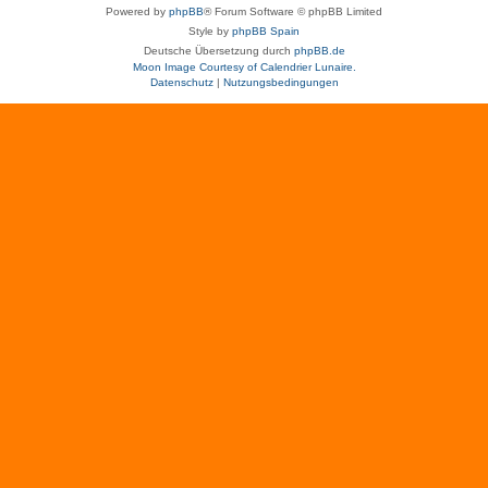
Powered by
phpBB
® Forum Software © phpBB Limited
Style by
phpBB Spain
Deutsche Übersetzung durch
phpBB.de
Moon Image Courtesy of Calendrier Lunaire.
Datenschutz
|
Nutzungsbedingungen