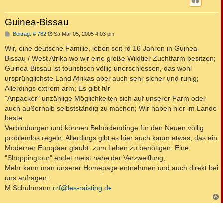
Guinea-Bissau
B
Beitrag: # 782
Sa Mär 05, 2005 4:03 pm
e
i
Wir, eine deutsche Familie, leben seit rd 16 Jahren in Guinea-
t
Bissau / West Afrika wo wir eine große Wildtier Zuchtfarm besitzen;
r
a
Guinea-Bissau ist touristisch völlig unerschlossen, das wohl
g
ursprünglichste Land Afrikas aber auch sehr sicher und ruhig;
Allerdings extrem arm; Es gibt für
"Anpacker" unzählige Möglichkeiten sich auf unserer Farm oder
auch außerhalb selbstständig zu machen; Wir haben hier im Lande
beste
Verbindungen und können Behördendinge für den Neuen völlig
problemlos regeln; Allerdings gibt es hier auch kaum etwas, das ein
Moderner Europäer glaubt, zum Leben zu benötigen; Eine
"Shoppingtour" endet meist nahe der Verzweiflung;
Mehr kann man unserer Homepage entnehmen und auch direkt bei
uns anfragen;
M.Schuhmann
rzf@les-raisting.de
c