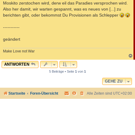
Moskito zerstochen wird, derw eil das Paradies versprochen wird.
Also her damit, wir warten gespannt, was es neues von [...] zu
berichten gibt, oder bekommst Du Provisionen als Schlepper
-----------
geändert
Make Love not War
c
ANTWORTEN
5 Beiträge • Seite
1
von
1
GEHE ZU
Startseite
Foren-Übersicht
Alle Zeiten sind
UTC+02:00