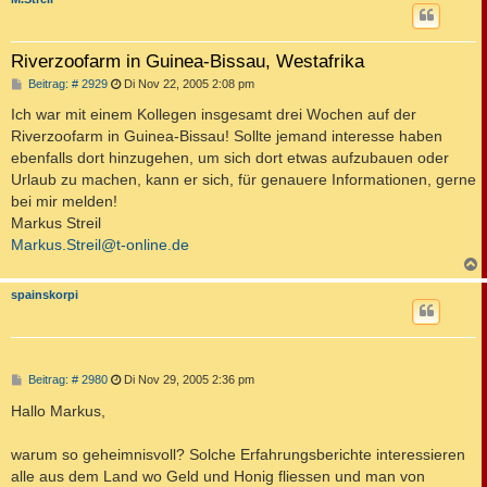
Riverzoofarm in Guinea-Bissau, Westafrika
B
Beitrag: # 2929
Di Nov 22, 2005 2:08 pm
e
i
Ich war mit einem Kollegen insgesamt drei Wochen auf der
t
Riverzoofarm in Guinea-Bissau! Sollte jemand interesse haben
r
a
ebenfalls dort hinzugehen, um sich dort etwas aufzubauen oder
g
Urlaub zu machen, kann er sich, für genauere Informationen, gerne
bei mir melden!
Markus Streil
Markus.Streil@t-online.de
c
spainskorpi
B
Beitrag: # 2980
Di Nov 29, 2005 2:36 pm
e
i
Hallo Markus,
t
r
a
warum so geheimnisvoll? Solche Erfahrungsberichte interessieren
g
alle aus dem Land wo Geld und Honig fliessen und man von