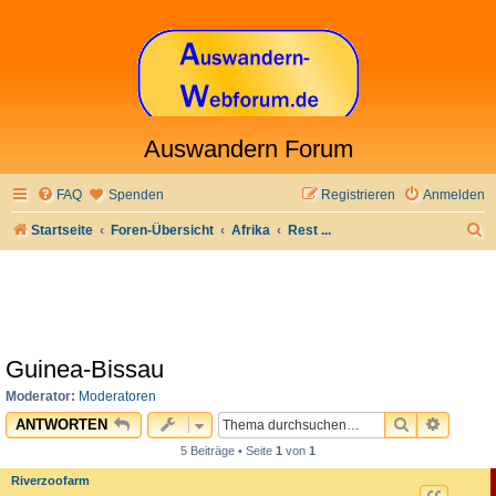
Auswandern Forum
FAQ
Spenden
Registrieren
Anmelden
S
Startseite
Foren-Übersicht
Afrika
Rest ...
u
c
h
e
Guinea-Bissau
Moderator:
Moderatoren
SUCHE
ERWEI
ANTWORTEN
5 Beiträge • Seite
1
von
1
Riverzoofarm