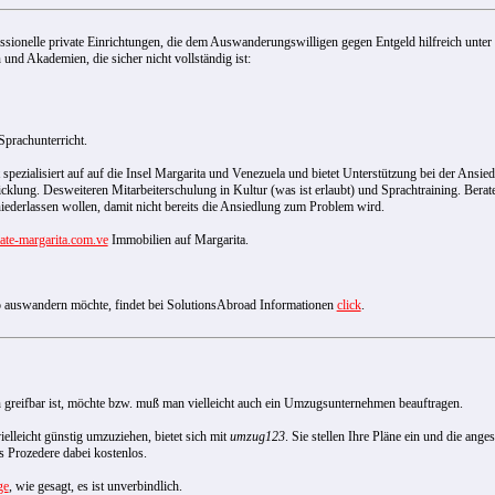
essionelle private Einrichtungen, die dem Auswanderungswilligen gegen Entgeld hilfreich unter
nd Akademien, die sicher nicht vollständig ist:
prachunterricht.
 spezialisiert auf auf die Insel Margarita und Venezuela und bietet Unterstützung bei der Ansi
klung. Desweiteren Mitarbeiterschulung in Kultur (was ist erlaubt) und Sprachtraining. Berate
iederlassen wollen, damit nicht bereits die Ansiedlung zum Problem wird.
tate-margarita.com.ve
Immobilien auf Margarita.
auswandern möchte, findet bei SolutionsAbroad Informationen
click
.
 greifbar ist, möchte bzw. muß man vielleicht auch ein Umzugsunternehmen beauftragen.
ielleicht günstig umzuziehen, bietet sich mit
umzug123
. Sie stellen Ihre Pläne ein und die an
s Prozedere dabei kostenlos.
ge
, wie gesagt, es ist unverbindlich.