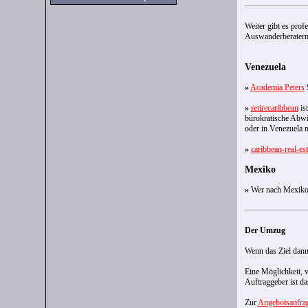
Weiter gibt es prof
Auswanderberatern u
Venezuela
»
Academia Peters
S
»
retirecaribbean
ist
bürokratische Abwic
oder in Venezuela n
»
caribbean-real-es
Mexiko
»
Wer nach Mexiko 
Der Umzug
Wenn das Ziel dann
Eine Möglichkeit, v
Auftraggeber ist da
Zur
Angebotsanfra