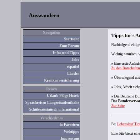
Auswandern
Navigation
Tipps für's 
Startseite
Nachfolgend einige
Zum Forum
Infos und Tipps
Wichtig natürlich, 
Jobs
»
Eine erste Anlaufs
español
Zu den Botschaften
Länder
»
Überwiegend ausfü
Kranken
versicherung
»
Jobs, Arbeit sieh
Reisen
Urlaub Flüge Hotels
»
Die Deutsche Bund
Das
Bundesverwa
Sprachreisen Langzeitaufenthalte
Zur Seite
Schüleraustausch international
Verschiedenes
Bei
Lebenslauf Tip
in Favoriten
Webtipps
Eine Site bietet eine
Impressum