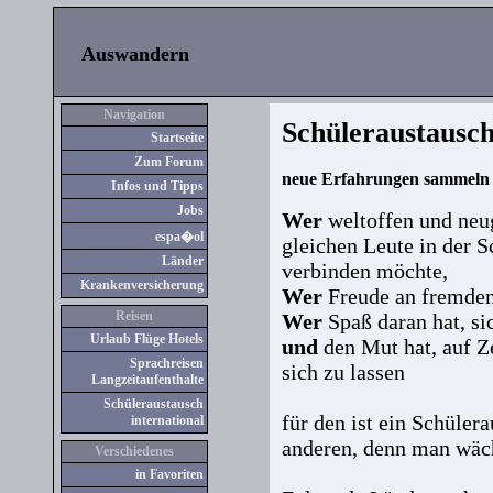
Auswandern
Navigation
Schüleraustausc
Startseite
Zum Forum
neue Erfahrungen sammeln 
Infos und Tipps
Jobs
Wer
weltoffen und neug
espa�ol
gleichen Leute in der 
Länder
verbinden möchte,
Kranken
versicherung
Wer
Freude an fremden
Reisen
Wer
Spaß daran hat, si
Urlaub Flüge Hotels
und
den Mut hat, auf Z
Sprachreisen
sich zu lassen
Langzeitaufenthalte
Schüleraustausch
für den ist ein Schülera
international
anderen, denn man wäch
Verschiedenes
in Favoriten