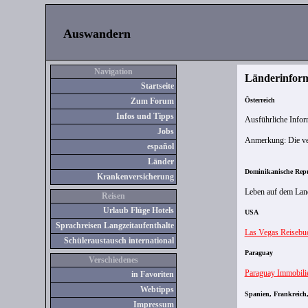
Auswandern
Navigation
Länderinfor
Startseite
Österreich
Zum Forum
Infos und Tipps
Ausführliche Inform
Jobs
Anmerkung: Die ver
español
Länder
Dominikanische Rep
Kranken
versicherung
Leben auf dem Land
Reisen
Urlaub Flüge Hotels
USA
Sprachreisen Langzeitaufenthalte
Las Vegas Reisebu
Schüleraustausch international
Paraguay
Verschiedenes
Paraguay Immobili
in Favoriten
Webtipps
Spanien, Frankreich,
Impressum