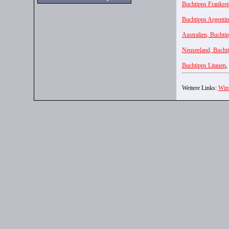
Buchtipps Frankrei
Buchtipps Argentin
Australien, Buchti
Neuseeland, Bucht
Buchtipps Litauen
,
Weitere Links:
Wint