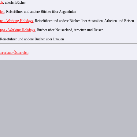
ch
, allerlei Bücher
ien
, Reiseführer und andere Bücher über Argentinien
pps - Working Holidays
, Reiseführer und andere Bücher über Australien, Arbeiten und Reisen
ipps - Working Holidays
, Bücher über Neuseeland, Arbeiten und Reisen
 Reiseführer und andere Bücher über Litauen
erurlaub Österreich