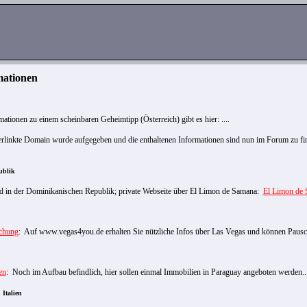
mationen
ationen zu einem scheinbaren Geheimtipp (Österreich) gibt es hier: ...
.
linkte Domain wurde aufgegeben und die enthaltenen Informationen sind nun im Forum zu fi
ublik
 in der Dominikanischen Republik; private Webseite über El Limon de Samana:
El Limon de
chung
: Auf www.vegas4you.de erhalten Sie nützliche Infos über Las Vegas und können Pausch
en
: Noch im Aufbau befindlich, hier sollen einmal Immobilien in Paraguay angeboten werden..
 Italien